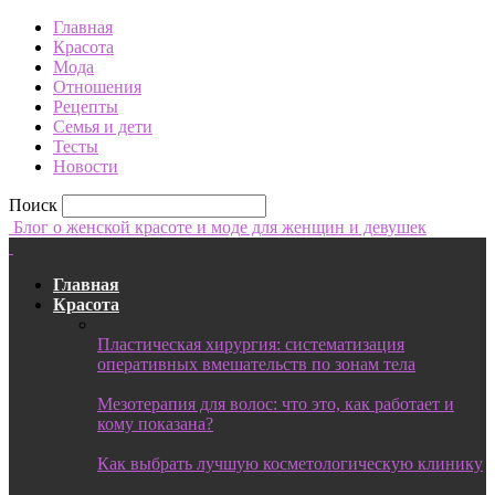
Главная
Красота
Мода
Отношения
Рецепты
Семья и дети
Тесты
Новости
Поиск
Блог о женской красоте и моде для женщин и девушек
Главная
Красота
Пластическая хирургия: систематизация
оперативных вмешательств по зонам тела
Мезотерапия для волос: что это, как работает и
кому показана?
Как выбрать лучшую косметологическую клинику