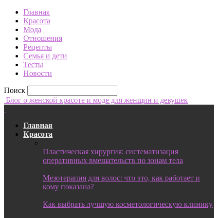
Главная
Красота
Мода
Отношения
Рецепты
Семья и дети
Тесты
Новости
Поиск
Блог о женской красоте и моде для женщин и девушек
Главная
Красота
Пластическая хирургия: систематизация
оперативных вмешательств по зонам тела
Мезотерапия для волос: что это, как работает и
кому показана?
Как выбрать лучшую косметологическую клинику