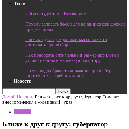
Тесты
Займы студентам в Казахстане
Почему заливать фреон для кондиционера должен
профессионал
Плечики для одежды пластмассовые: что
учитывать при выборе
Как подобрать оптимальный размер акриловой
угловой ванны в маленькую квартиру
На что надо обращать внимание при выборе
внутренних дверей в комнату
Новости
Домой
Новости
Ближе к друг к другу: губернатор Томенко
внес изменения в «ковидный» указ
Новости
Ближе к друг к другу: губернатор