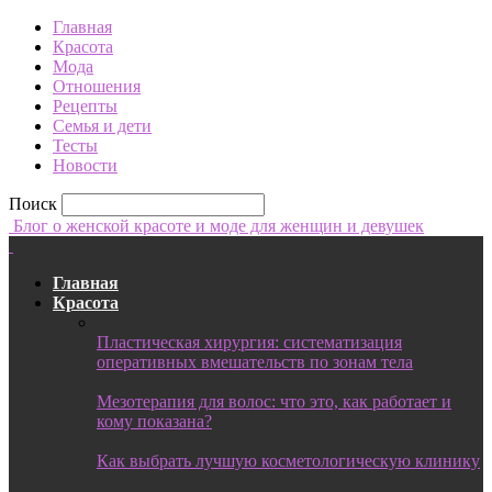
Главная
Красота
Мода
Отношения
Рецепты
Семья и дети
Тесты
Новости
Поиск
Блог о женской красоте и моде для женщин и девушек
Главная
Красота
Пластическая хирургия: систематизация
оперативных вмешательств по зонам тела
Мезотерапия для волос: что это, как работает и
кому показана?
Как выбрать лучшую косметологическую клинику