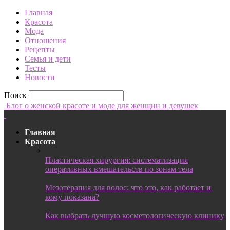
Главная
Красота
Мода
Отношения
Рецепты
Семья и дети
Тесты
Новости
Поиск
Блог о женской красоте и моде для женщин и девушек
Главная
Красота
Пластическая хирургия: систематизация
оперативных вмешательств по зонам тела
Мезотерапия для волос: что это, как работает и
кому показана?
Как выбрать лучшую косметологическую клинику