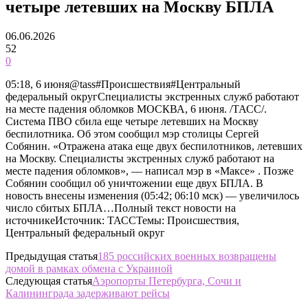
четыре летевших на Москву БПЛА
06.06.2026
52
0
05:18, 6 июня@tass#Происшествия#Центральный
федеральный округСпециалисты экстренных служб работают
на месте падения обломков МОСКВА, 6 июня. /ТАСС/.
Система ПВО сбила еще четыре летевших на Москву
беспилотника. Об этом сообщил мэр столицы Сергей
Собянин. «Отражена атака еще двух беспилотников, летевших
на Москву. Специалисты экстренных служб работают на
месте падения обломков», — написал мэр в «Максе» . Позже
Собянин сообщил об уничтожении еще двух БПЛА. В
новость внесены изменения (05:42; 06:10 мск) — увеличилось
число сбитых БПЛА…Полный текст новости на
источникеИсточник: ТАССТемы: Происшествия,
Центральный федеральный округ
Предыдущая статья
185 российских военных возвращены
домой в рамках обмена с Украиной
Следующая статья
Аэропорты Петербурга, Сочи и
Калининграда задерживают рейсы