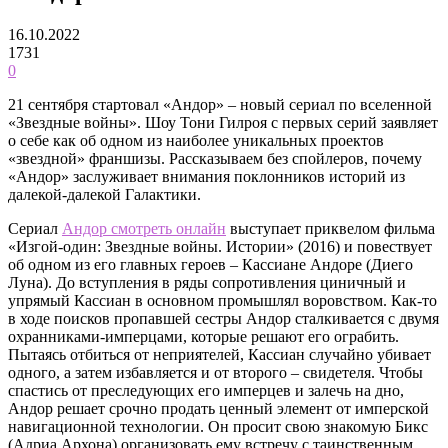
16.10.2022
1731
0
21 сентября стартовал «Андор» – новый сериал по вселенной
«Звездные войны». Шоу Тони Гилроя с первых серий заявляет
о себе как об одном из наиболее уникальных проектов
«звездной» франшизы. Рассказываем без спойлеров, почему
«Андор» заслуживает внимания поклонников историй из
далекой-далекой Галактики.
Сериал
Андор смотреть онлайн
выступает приквелом фильма
«Изгой-один: Звездные войны. Истории» (2016) и повествует
об одном из его главных героев – Кассиане Андоре (Диего
Луна). До вступления в ряды сопротивления циничный и
упрямый Кассиан в основном промышлял воровством. Как-то
в ходе поисков пропавшей сестры Андор сталкивается с двумя
охранниками-имперцами, которые решают его ограбить.
Пытаясь отбиться от неприятелей, Кассиан случайно убивает
одного, а затем избавляется и от второго – свидетеля. Чтобы
спастись от преследующих его имперцев и залечь на дно,
Андор решает срочно продать ценный элемент от имперской
навигационной технологии. Он просит свою знакомую Бикс
(Адриа Архона) организовать ему встречу с таинственным