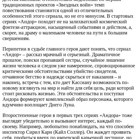
традиционных проектов «Звездных войн» темп
повествования становится одной из отличительных
особенностей этого сериала, но не его минусом. В стартовых
сериях «Андор» походит не на залихватский космический
фэнтези-аттракцион, насыщенный событиями и действом, а,
скорее, на драму о маленьком человеке на пути к большим
свершениям.
Перипетии в судьбе главного героя дают понять, что сериал
«Андор» – рассказ мрачный и серьезный. Драматичное
прошлое, поиски пропавшей сестры, случайное лишение
жизни человека и следом уже намеренное, спровоцированное
критическими обстоятельствами убийство свидетеля,
отчаянное бегство в надежде скрыться от наказания – и
наконец, встреча с тем, кто дает Кассиану возможность по-
новому взглянуть на мир и найти для себя цель, ради которой
стоит рисковать жизнью. Эти обстоятельства и поступки
Андора формируют комплексный образ персонажа, которого
вдумчиво воплощает Диего Луна.
Второстепенные герои в первых трех сериях «Андора» тоже
выглядят убедительно и вызывают интерес, каждый по-
своему. Например, любопытно понаблюдать, на что способен
инспектор Сирил Карн (Кайл Соллер). Он жаждет проявить
себя, пробиться вверх по имперской карьерной лестнице, но