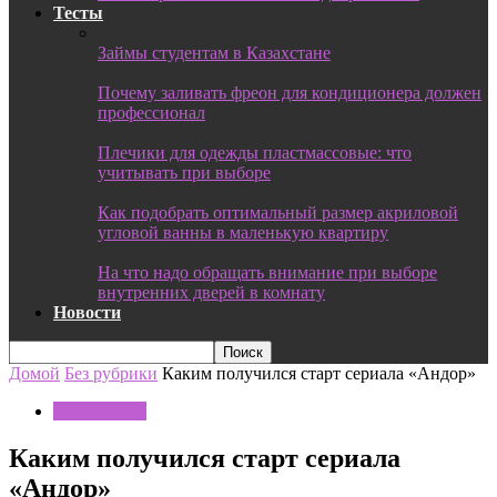
Тесты
Займы студентам в Казахстане
Почему заливать фреон для кондиционера должен
профессионал
Плечики для одежды пластмассовые: что
учитывать при выборе
Как подобрать оптимальный размер акриловой
угловой ванны в маленькую квартиру
На что надо обращать внимание при выборе
внутренних дверей в комнату
Новости
Домой
Без рубрики
​Каким получился старт сериала «Андор»
Без рубрики
​Каким получился старт сериала
«Андор»