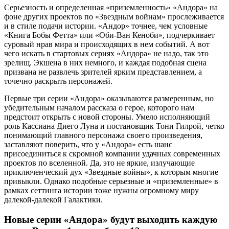
Серьезность и определенная «приземленность» «Андора» на
фоне других проектов по «Звездным войнам» прослеживается
и в стиле подачи истории. «Андор» точнее, чем условные
«Книга Бобы Фетта» или «Оби-Ван Кеноби», подчеркивает
суровый нрав мира и происходящих в нем событий. А вот
чего искать в стартовых сериях «Андора» не надо, так это
зрелищ. Экшена в них немного, и каждая подобная сцена
призвана не развлечь зрителей ярким представлением, а
точечно раскрыть персонажей.
Первые три серии «Андора» оказываются размеренным, но
убедительным началом рассказа о герое, которого нам
предстоит открыть с новой стороны. Умело исполняющий
роль Кассиана Диего Луна и постановщик Тони Гилрой, четко
понимающий главного персонажа своего произведения,
заставляют поверить, что у «Андора» есть шанс
присоединиться к скромной компании удачных современных
проектов по вселенной. Да, это не яркие, излучающие
приключенческий дух «Звездные войны», к которым многие
привыкли. Однако подобные серьезные и «приземленные» в
рамках сеттинга истории тоже нужны огромному миру
далекой-далекой Галактики.
Новые серии «Андора» будут выходить каждую