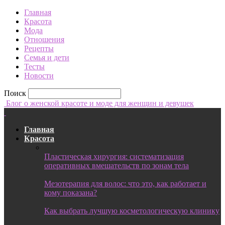
Главная
Красота
Мода
Отношения
Рецепты
Семья и дети
Тесты
Новости
Поиск
Блог о женской красоте и моде для женщин и девушек
Главная
Красота
Пластическая хирургия: систематизация
оперативных вмешательств по зонам тела
Мезотерапия для волос: что это, как работает и
кому показана?
Как выбрать лучшую косметологическую клинику