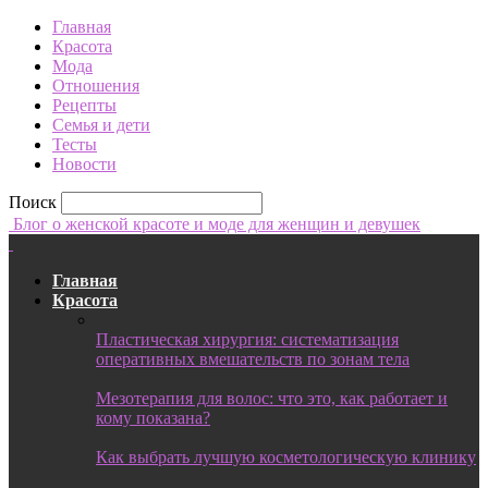
Главная
Красота
Мода
Отношения
Рецепты
Семья и дети
Тесты
Новости
Поиск
Блог о женской красоте и моде для женщин и девушек
Главная
Красота
Пластическая хирургия: систематизация
оперативных вмешательств по зонам тела
Мезотерапия для волос: что это, как работает и
кому показана?
Как выбрать лучшую косметологическую клинику