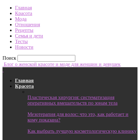
Главная
Красота
Мода
Отношения
Рецепты
Семья и дети
Тесты
Новости
Поиск
Блог о женской красоте и моде для женщин и девушек
Главная
Красота
Пластическая хирургия: систематизация
оперативных вмешательств по зонам тела
Мезотерапия для волос: что это, как работает и
кому показана?
Как выбрать лучшую косметологическую клинику