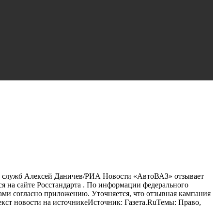
ых служб Алексей Даничев/РИА Новости «АвтоВАЗ» отзывает
ся на сайте Росстандарта . По информации федерального
одами согласно приложению. Уточняется, что отзывная кампания
кст новости на источникеИсточник: Газета.RuТемы: Право,