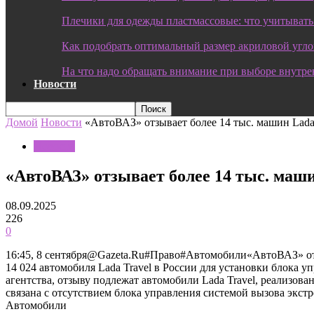
Плечики для одежды пластмассовые: что учитывать
Как подобрать оптимальный размер акриловой угл
На что надо обращать внимание при выборе внутре
Новости
Домой
Новости
«АвтоВАЗ» отзывает более 14 тыс. машин Lad
Новости
«АвтоВАЗ» отзывает более 14 тыс. маш
08.09.2025
226
0
16:45, 8 сентября@Gazeta.Ru#Право#Автомобили«АвтоВАЗ» от
14 024 автомобиля Lada Travel в России для установки блока 
агентства, отзыву подлежат автомобили Lada Travel, реализова
связана с отсутствием блока управления системой вызова эк
Автомобили