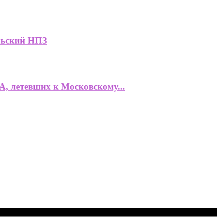
льский НПЗ
, летевших к Московскому...