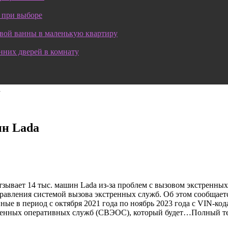
 при выборе
овой ванны в маленькую квартиру
нних дверей в комнату
a
ин Lada
зывает 14 тыс. машин Lada из-за проблем с вызовом экстренн
управления системой вызова экстренных служб. Об этом сообщает
нные в период с октября 2021 года по ноябрь 2023 года с VIN-к
стренных оперативных служб (СВЭОС), который будет…Полный те