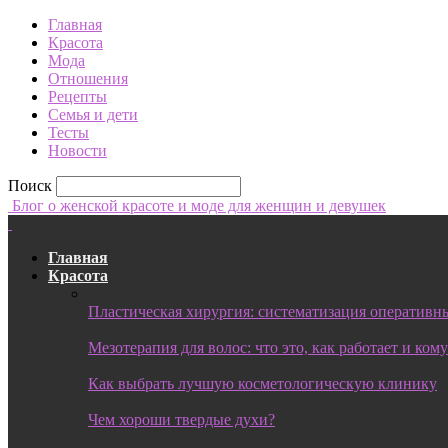
Главная
Красота
Мода
Отношения
Рецепты
Семья и дети
Тесты
Новости
Поиск
Блог о женской красоте и моде для женщин и девушек
Главная
Красота
Пластическая хирургия: систематизация оперативны
Мезотерапия для волос: что это, как работает и ком
Как выбрать лучшую косметологическую клинику
Чем хороши твердые духи?