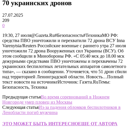
70 украинских дронов
27.07.2025
209
0
19:30, 27 июля@Gazeta.Ru#Безопасность#ТехникаМО РФ:
средства ПВО уничтожили и перехватили 72 дрона ВСУ Inna
Varenytsia/Reuters Российские военные с раннего утра 27 июля
уничтожили 72 дрона Вооруженных сил Украины (ВСУ). Об
этом сообщили в Минобороны РФ. «С 05:40 мск до 18.00 мск
дежурными средствами ПВО уничтожены и перехвачены 72
украинских беспилотных летательных аппаратов самолетного
типа», — сказано в сообщении. Уточняется, что 51 дрон сбили
над территорией Ленинградской области. Новость…Полный
текст новости на источникеИсточник: Газета.RuТемы:
Безопасность, Техника
Предыдущая статья
Во время соревнований в Нижнем
Новгороде умер пловец из Москвы
Следующая статья
Из-за падения обломков беспилотников в
Ленобласти погиб мужчина
ЭТО МОЖЕТ БЫТЬ ИНТЕРЕСНО
ЕЩЕ ОТ АВТОРА