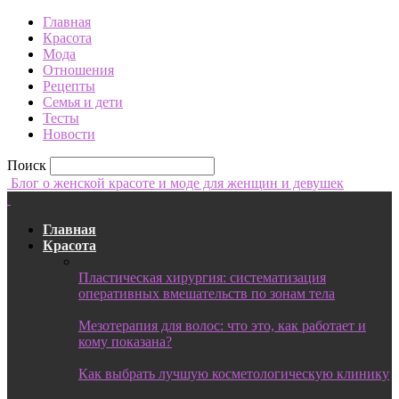
Главная
Красота
Мода
Отношения
Рецепты
Семья и дети
Тесты
Новости
Поиск
Блог о женской красоте и моде для женщин и девушек
Главная
Красота
Пластическая хирургия: систематизация
оперативных вмешательств по зонам тела
Мезотерапия для волос: что это, как работает и
кому показана?
Как выбрать лучшую косметологическую клинику