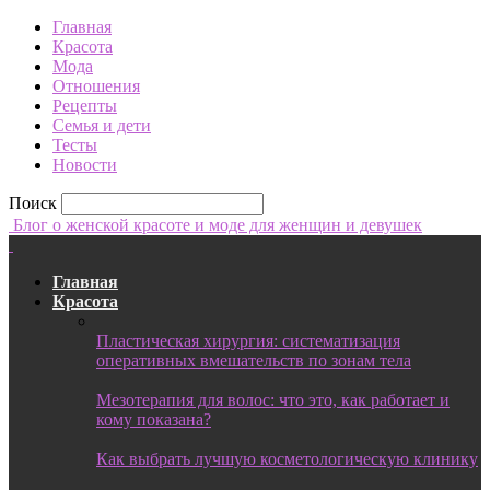
Главная
Красота
Мода
Отношения
Рецепты
Семья и дети
Тесты
Новости
Поиск
Блог о женской красоте и моде для женщин и девушек
Главная
Красота
Пластическая хирургия: систематизация
оперативных вмешательств по зонам тела
Мезотерапия для волос: что это, как работает и
кому показана?
Как выбрать лучшую косметологическую клинику