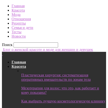
Главная
Красота
Мода
Отношения
Рецепты
Семья и дети
Тесты
Новости
Поиск
Блог о женской красоте и моде для женщин и девушек
Главная
Красота
Пластическая хирургия: систематизация
оперативных вмешательств по зонам тела
Мезотерапия для волос: что это, как работает и
кому показана?
Как выбрать лучшую косметологическую клинику