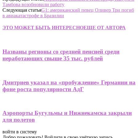
Тамбова возобновили работу
Следующая статья
G1: американский певец Оливер Три погиб
в авиакатастрофе в Бразилии
ЭТО МОЖЕТ БЫТЬ ИНТЕРЕСНО
ЕЩЕ ОТ АВТОРА
Названы регионы со средней пенсией среди
неработающих свыше 35 тыс. рублей
Дмитриев указал на «пробуждение» Германии на
фоне роста популярности АдГ
Аэропорты Бугульмы и Нижнекамска закрыли
для полетов
войти в систему
Добро пожаловать! Войдите в свою учётную запись