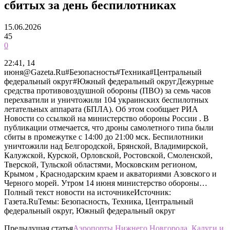
сбитых за день беспилотниках
15.06.2026
45
0
22:41, 14
июня@Gazeta.Ru#Безопасность#Техника#Центральный
федеральный округ#Южный федеральный округДежурные
средства противовоздушной обороны (ПВО) за семь часов
перехватили и уничтожили 104 украинских беспилотных
летательных аппарата (БПЛА). Об этом сообщает РИА
Новости со ссылкой на министерство обороны России . В
публикации отмечается, что дроны самолетного типа были
сбиты в промежутке с 14:00 до 21:00 мск. Беспилотники
уничтожили над Белгородской, Брянской, Владимирской,
Калужской, Курской, Орловской, Ростовской, Смоленской,
Тверской, Тульской областями, Московским регионом,
Крымом , Краснодарским краем и акваториями Азовского и
Черного морей. Утром 14 июня министерство обороны…
Полный текст новости на источникеИсточник:
Газета.RuТемы: Безопасность, Техника, Центральный
федеральный округ, Южный федеральный округ
Предыдущая статья
Аэропорты Нижнего Новгорода, Калуги и