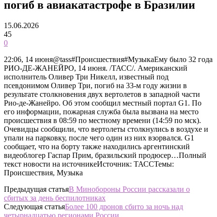
погиб в авиакатастрофе в Бразилии
15.06.2026
45
0
22:06, 14 июня@tass#Происшествия#МузыкаЕму было 32 года
РИО-ДЕ-ЖАНЕЙРО, 14 июня. /ТАСС/. Американский
исполнитель Оливер Три Никелл, известный под
псевдонимом Оливер Три, погиб на 33-м году жизни в
результате столкновения двух вертолетов в западной части
Рио-де-Жанейро. Об этом сообщил местный портал G1. По
его информации, пожарная служба была вызвана на место
происшествия в 08:59 по местному времени (14:59 по мск).
Очевидцы сообщили, что вертолеты столкнулись в воздухе и
упали на парковку, после чего один из них взорвался. G1
сообщает, что на борту также находились аргентинский
видеоблогер Гаспар Прим, бразильский продюсер…Полный
текст новости на источникеИсточник: ТАССТемы:
Происшествия, Музыка
Предыдущая статья
В Минобороны России рассказали о
сбитых за день беспилотниках
Следующая статья
Более 100 дронов сбито за ночь над
четырнадцатью регионами России