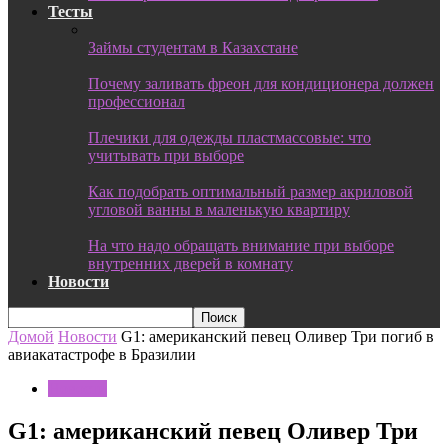
Тесты
Займы студентам в Казахстане
Почему заливать фреон для кондиционера должен
профессионал
Плечики для одежды пластмассовые: что
учитывать при выборе
Как подобрать оптимальный размер акриловой
угловой ванны в маленькую квартиру
На что надо обращать внимание при выборе
внутренних дверей в комнату
Новости
Домой
Новости
G1: американский певец Оливер Три погиб в
авиакатастрофе в Бразилии
Новости
G1: американский певец Оливер Три