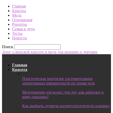
Главная
Красота
Мода
Отношения
Рецепты
Семья и дети
Тесты
Новости
Поиск
Блог о женской красоте и моде для женщин и девушек
Главная
Красота
Пластическая хирургия: систематизация
оперативных вмешательств по зонам тела
Мезотерапия для волос: что это, как работает и
кому показана?
Как выбрать лучшую косметологическую клинику