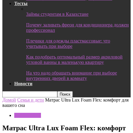
Тесты
Займы студентам в Казахстане
Почему заливать фреон для кондиционера должен
профессионал
Плечики для одежды пластмассовые: что
учитывать при выборе
Как подобрать оптимальный размер акриловой
угловой ванны в маленькую квартиру
На что надо обращать внимание при выборе
внутренних дверей в комнату
Новости
Домой
Семья и дети
Матрас Ultra Lux Foam Flex: комфорт для
вашего сна
Семья и дети
Матрас Ultra Lux Foam Flex: комфорт