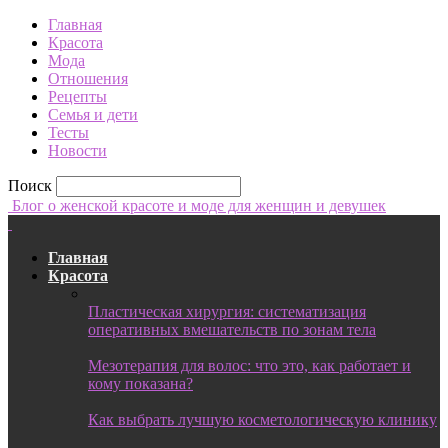
Главная
Красота
Мода
Отношения
Рецепты
Семья и дети
Тесты
Новости
Поиск
Блог о женской красоте и моде для женщин и девушек
Главная
Красота
Пластическая хирургия: систематизация
оперативных вмешательств по зонам тела
Мезотерапия для волос: что это, как работает и
кому показана?
Как выбрать лучшую косметологическую клинику