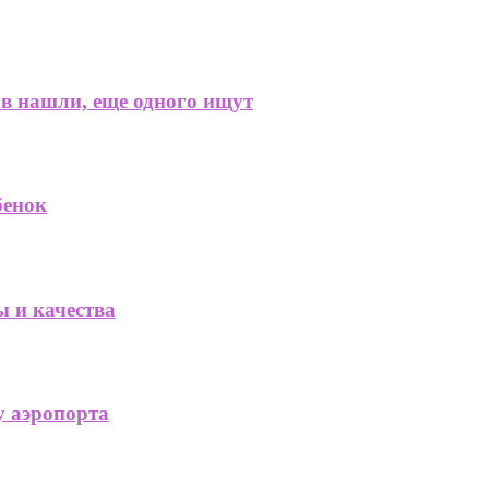
ов нашли, еще одного ищут
бенок
ы и качества
у аэропорта