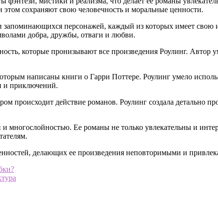
ты фэнтези, мистики и реализма, что делает ее романы увлекат
и этом сохраняют свою человечность и моральные ценности.
 и запоминающихся персонажей, каждый из которых имеет свою 
мволами добра, дружбы, отваги и любви.
ость, которые пронизывают все произведения Роулинг. Автор уме
которым написаны книги о Гарри Поттере. Роулинг умело исполь
и и приключений.
ором происходит действие романов. Роулинг создала детально 
 и многослойностью. Ее романы не только увлекательны и интере
тателям.
бенностей, делающих ее произведения неповторимыми и привлек
бки?
ктура