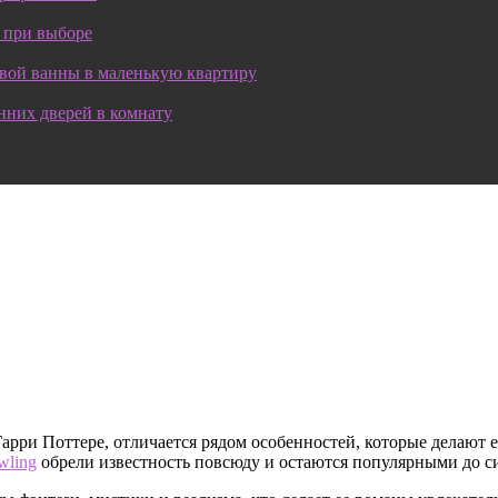
 при выборе
овой ванны в маленькую квартиру
нних дверей в комнату
 Гарри Поттере, отличается рядом особенностей, которые делаю
wling
обрели известность повсюду и остаются популярными до си