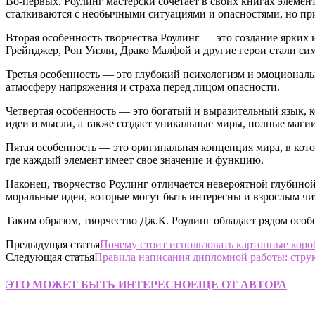
Во-первых, Роулинг мастерски сочетает в своих книгах элемен
сталкиваются с необычными ситуациями и опасностями, но пр
Вторая особенность творчества Роулинг — это создание ярких
Грейнджер, Рон Уизли, Драко Малфой и другие герои стали си
Третья особенность — это глубокий психологизм и эмоциональн
атмосферу напряжения и страха перед лицом опасности.
Четвертая особенность — это богатый и выразительный язык, 
идеи и мысли, а также создает уникальные миры, полные маги
Пятая особенность — это оригинальная концепция мира, в кот
где каждый элемент имеет свое значение и функцию.
Наконец, творчество Роулинг отличается невероятной глубиной
моральные идеи, которые могут быть интересны и взрослым чи
Таким образом, творчество Дж.К. Роулинг обладает рядом осо
Предыдущая статья
Почему стоит использовать картонные коро
Следующая статья
Правила написания дипломной работы: стру
ЭТО МОЖЕТ БЫТЬ ИНТЕРЕСНО
ЕЩЕ ОТ АВТОРА