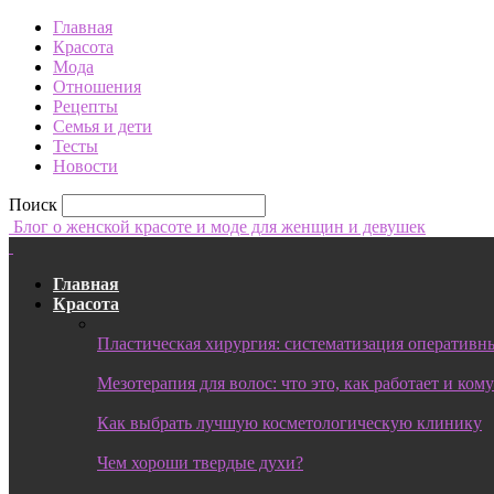
Главная
Красота
Мода
Отношения
Рецепты
Семья и дети
Тесты
Новости
Поиск
Блог о женской красоте и моде для женщин и девушек
Главная
Красота
Пластическая хирургия: систематизация оперативны
Мезотерапия для волос: что это, как работает и ком
Как выбрать лучшую косметологическую клинику
Чем хороши твердые духи?