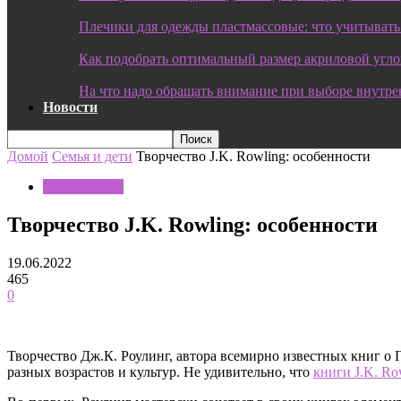
Плечики для одежды пластмассовые: что учитывать
Как подобрать оптимальный размер акриловой угл
На что надо обращать внимание при выборе внутре
Новости
Домой
Семья и дети
Творчество J.K. Rowling: особенности
Семья и дети
Творчество J.K. Rowling: особенности
19.06.2022
465
0
Творчество Дж.К. Роулинг, автора всемирно известных книг о
разных возрастов и культур. Не удивительно, что
книги J.K. Ro