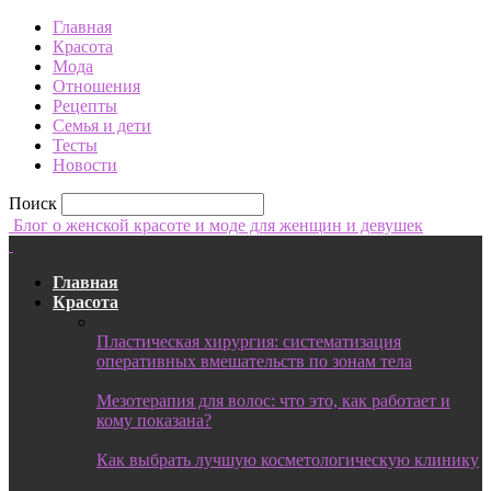
Главная
Красота
Мода
Отношения
Рецепты
Семья и дети
Тесты
Новости
Поиск
Блог о женской красоте и моде для женщин и девушек
Главная
Красота
Пластическая хирургия: систематизация
оперативных вмешательств по зонам тела
Мезотерапия для волос: что это, как работает и
кому показана?
Как выбрать лучшую косметологическую клинику