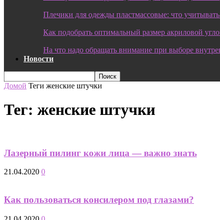
Плечики для одежды пластмассовые: что учитывать
Как подобрать оптимальный размер акриловой угл
На что надо обращать внимание при выборе внутре
Новости
Домой
Теги
женские штучки
Тег: женские штучки
Лазерный пилинг кожи лица — важно знать
21.04.2020
0
Как пользоваться консилером под глазами?
21.04.2020
0