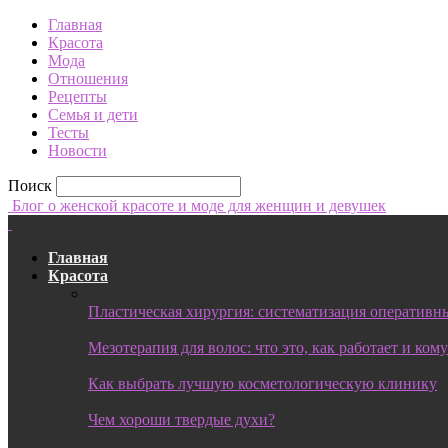
Главная
Красота
Мода
Отношения
Рецепты
Семья и дети
Тесты
Новости
Поиск
Блог о женской красоте и моде для женщин и девушек
Главная
Красота
Пластическая хирургия: систематизация оперативны
Мезотерапия для волос: что это, как работает и ком
Как выбрать лучшую косметологическую клинику
Чем хороши твердые духи?