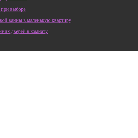
 при выборе
овой ванны в маленькую квартиру
нних дверей в комнату