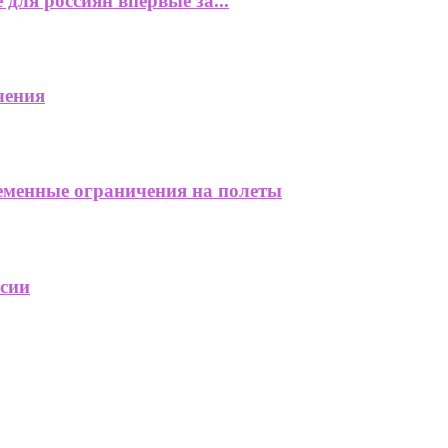
для россиян впервые за...
чения
еменные ограничения на полеты
ссии