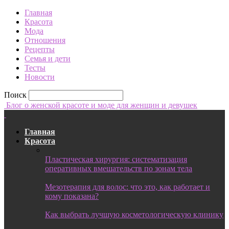
Главная
Красота
Мода
Отношения
Рецепты
Семья и дети
Тесты
Новости
Поиск
Блог о женской красоте и моде для женщин и девушек
Главная
Красота
Пластическая хирургия: систематизация
оперативных вмешательств по зонам тела
Мезотерапия для волос: что это, как работает и
кому показана?
Как выбрать лучшую косметологическую клинику