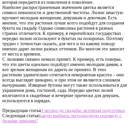
которая передается из поколения в поколение.
Наиболее распространенным значением цветка является
символ невинности и девственной чистоты. Лилии зачастую
вручают молодым женщинам, девушкам и девочкам. Есть
мнение, что эти растения лучше всего подойдут для создания
букета на свадьбу. Однако символика растения в разных
странах отличается. К примеру, в европейских государствах
нередко лилию используют в букетах на похоронах. Поэтому
трудно с точностью сказать, для чего и по какому поводу
именно дарят лилии разных оттенков. Во многом это зависит
от места и времени.
С лилиями связано немало примет. К примеру, есть поверье,
что эти цветы идеально подойдут именно молодым дамам, а
вот зрелым женщинам их дарить не принято. В этих
растениях удивительно сочетается невероятная красота – они
всегда выглядят шикарно, и при этом не являются слишком
вычурными. Изящные бутоны могут также использоваться для
украшения дома, гостиной, сада. Нередко цветки лилий
вплетаются в свадебные и вечерние прически для девушек,
используются в нарядах.
Предыдущая статья
3 месяца до свадьбы: активная подготовка
Следующая статья
Какую выбрать светодиодную гирлянду с
белыми лампами?