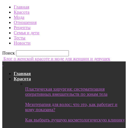
Главная
Красота
Мода
Отношения
Рецепты
Семья и дети
Тесты
Новости
Поиск
Блог о женской красоте и моде для женщин и девушек
Главная
Красота
Пластическая хирургия: систематизация
оперативных вмешательств по зонам тела
Мезотерапия для волос: что это, как работает и
кому показана?
Как выбрать лучшую косметологическую клинику