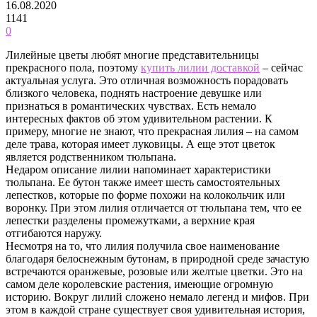
16.08.2020
1141
0
Лилейные цветы любят многие представительницы
прекрасного пола, поэтому
купить лилии доставкой
– сейчас
актуальная услуга. Это отличная возможность порадовать
близкого человека, поднять настроение девушке или
признаться в романтических чувствах. Есть немало
интересных фактов об этом удивительном растении.
К
примеру, многие не знают, что прекрасная лилия – на самом
деле трава, которая имеет луковицы. А еще этот цветок
является родственником тюльпана.
Недаром описание лилии напоминает характеристики
тюльпана. Ее бутон также имеет шесть самостоятельных
лепестков, которые по форме похожи на колокольчик или
воронку. При этом лилия отличается от тюльпана тем, что ее
лепестки разделены промежутками, а верхние края
отгибаются наружу.
Несмотря на то, что лилия получила свое наименование
благодаря белоснежным бутонам, в природной среде зачастую
встречаются оранжевые, розовые или желтые цветки. Это на
самом деле королевские растения, имеющие огромную
историю. Вокруг лилий сложено немало легенд и мифов. При
этом в каждой стране существует своя удивительная история,