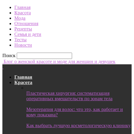
Главная
Красота
Мода
Отношения
Рецепты
Семья и дети
Тесты
Новости
Поиск
Блог о женской красоте и моде для женщин и девушек
Главная
Красота
Пластическая хирургия: систематизация
оперативных вмешательств по зонам тела
Мезотерапия для волос: что это, как работает и
кому показана?
Как выбрать лучшую косметологическую клинику