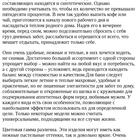
составляющих находятся и синтетические. Однако
необходимо учитывать то, чтобы их количество не превышало
пятидесяти процентов. В нем так удобно выпить кофе или
чай, приготовится к началу нового рабочего дня и
насладиться теплом родного дома. Надев его в вечернее
время, перед сном, можно подсознательно сбросить с себя
груз дневных забот, расслабиться и отрешится от всего, что
мешает отдыхать, принадлежит только себе.
Они очень удобные, нежные и теплые, в них хочется ходить,
не снимая. Достаточно большой ассортимент с одной стороны
упрощает выбор – можно найти на любой вкус и потребность,
а с другой стороны – усложняет, ведь приходится находить
баланс между стоимостью и качеством.Для бани следует
выбирать легкие летние и теплые махровые, удобные и
практичные, но не лишенные элегантности для забот по дому,
соблазнительные и откровенные из шелка и с кружевами для
подчеркивания аппетитных форм перед любимым мужем. У
каждого вида есть свои особенности, позволяющие с
наибольшим эффектом использовать их для определенной
цели. Только некоторые модели можно считать
универсальными, подходящими на все случаи жизни.
Цветовая гамма различна. Эти изделия могут иметь как
нежные пастельные оттенки, так и довольно яркие. Очень