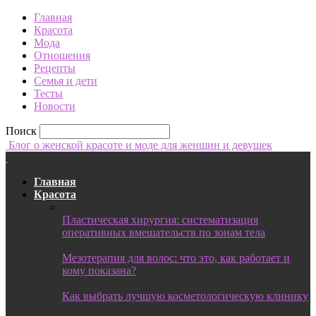
Главная
Красота
Мода
Отношения
Рецепты
Семья и дети
Тесты
Новости
Поиск
Блог о женской красоте и моде для женщин и девушек
Главная
Красота
Пластическая хирургия: систематизация
оперативных вмешательств по зонам тела
Мезотерапия для волос: что это, как работает и
кому показана?
Как выбрать лучшую косметологическую клинику