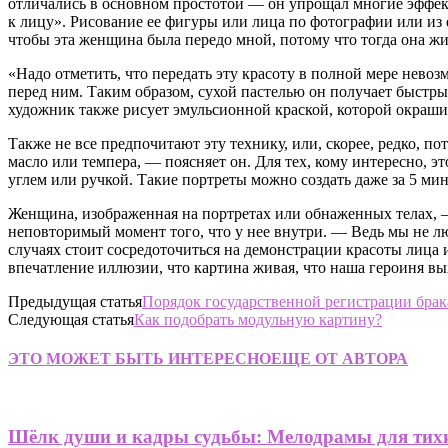
отличались в основном простотой — он упрощал многие эффек
к лицу». Рисование ее фигуры или лица по фотографии или из
чтобы эта женщина была передо мной, потому что тогда она ж
«Надо отметить, что передать эту красоту в полной мере нево
перед ним. Таким образом, сухой пастелью он получает быстры
художник также рисует эмульсионной краской, которой окраши
Также не все предпочитают эту технику, или, скорее, редко, п
масло или темпера, — поясняет он. Для тех, кому интересно, э
углем или ручкой. Такие портреты можно создать даже за 5 мин
Женщина, изображенная на портретах или обнаженных телах, — 
неповторимый момент того, что у нее внутри. — Ведь мы не л
случаях стоит сосредоточиться на демонстрации красоты лица и
впечатление иллюзии, что картина живая, что наша героиня вых
Предыдущая статья
Порядок государственной регистрации брак
Следующая статья
Как подобрать модульную картину?
ЭТО МОЖЕТ БЫТЬ ИНТЕРЕСНО
ЕЩЕ ОТ АВТОРА
Шёлк души и кадры судьбы: Мелодрамы для тих