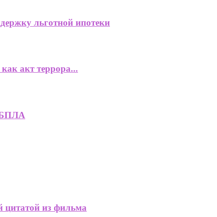
ддержку льготной ипотеки
ак акт террора...
а БПЛА
й цитатой из фильма