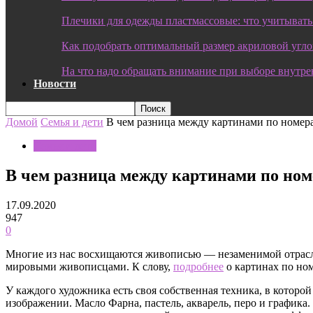
Плечики для одежды пластмассовые: что учитывать
Как подобрать оптимальный размер акриловой угл
На что надо обращать внимание при выборе внутре
Новости
Домой
Семья и дети
В чем разница между картинами по номера
Семья и дети
В чем разница между картинами по ном
17.09.2020
947
0
Многие из нас восхищаются живописью — незаменимой отрасл
мировыми живописцами. К слову,
подробнее
о картинах по ном
У каждого художника есть своя собственная техника, в которой
изображении. Масло Фарна, пастель, акварель, перо и графика