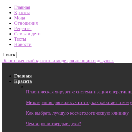
Главная
Красота
Мода
Отношения
Рецепты
Семья и дети
Тесты
Новости
Поиск
Блог о женской красоте и моде для женщин и девушек
Главная
Красота
Пластическая хирургия: систематизация оперативны
Мезотерапия для волос: что это, как работает и ком
Как выбрать лучшую косметологическую клинику
Чем хороши твердые духи?