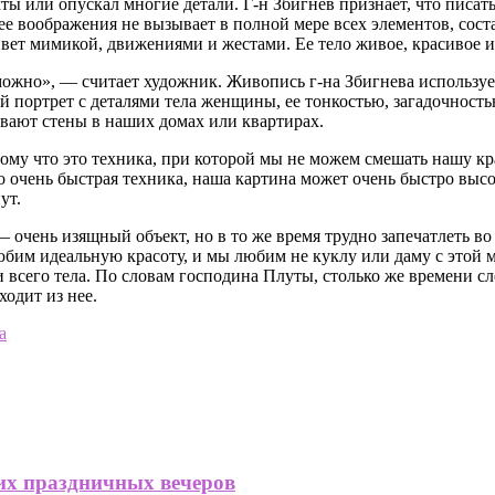
ты или опускал многие детали. Г-н Збигнев признает, что пи
 ее воображения не вызывает в полной мере всех элементов, со
ивет мимикой, движениями и жестами. Ее тело живое, красивое 
зможно», — считает художник. Живопись г-на Збигнева использу
й портрет с деталями тела женщины, ее тонкостью, загадочность
вают стены в наших домах или квартирах.
отому что это техника, при которой мы не можем смешать нашу кр
то очень быстрая техника, наша картина может очень быстро выс
ут.
очень изящный объект, но в то же время трудно запечатлеть во
юбим идеальную красоту, и мы любим не куклу или даму с этой 
 всего тела. По словам господина Плуты, столько же времени сле
одит из нее.
а
их праздничных вечеров