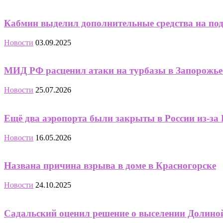
Кабмин выделил дополнительные средства на по
Новости
03.09.2025
МИД РФ расценил атаки на турбазы в Запорожье к
Новости
25.07.2026
Ещё два аэропорта были закрыты в России из-з
Новости
16.05.2026
Названа причина взрыва в доме в Красногорске
Новости
24.10.2025
Садальский оценил решение о выселении Долино