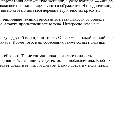
сать портрет или обнаженную женщину нужно вживую — «лицом
ставляющих создание идеального изображения. Я предпочитаю,
и вы можете попытаться передать эту иллюзию красоты.
ет различные техники рисования в зависимости от объекта
ю, а также просветленностью тела. Интересно, что наш
аску с другой или пропитать ее. Он также не такой тонкий, как
охнуть. Кроме того, наш собеседник также создает рисунки
 всей красе. Такие снимки показывают ее нежность,
морщинкой, а женщину с дефектом, — добавляет она. В обоих
дует уделять ее лицу и фигуре. Важно создать у получателя