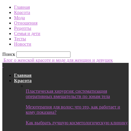
Главная
Красота
Мода
Отношения
Рецепты
Семья и дети
Тесты
Новости
Поиск
Блог о женской красоте и моде для женщин и девушек
Главная
Красота
Пластическая хирургия: систематизация
оперативных вмешательств по зонам тела
Мезотерапия для волос: что это, как работает и
кому показана?
Как выбрать лучшую косметологическую клинику