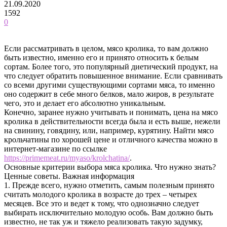
21.09.2020
1592
0
Если рассматривать в целом, мясо кролика, то вам должно
быть известно, именно его и принято относить к белым
сортам. Более того, это популярный диетический продукт, на
что следует обратить повышенное внимание.
Если сравнивать
со всеми другими существующими сортами мяса, то именно
оно содержит в себе много белков, мало жиров, в результате
чего, это и делает его абсолютно уникальным.
Конечно, заранее нужно учитывать и понимать, цена на мясо
кролика в действительности всегда была и есть выше, нежели
на свинину, говядину, или, например, курятину. Найти мясо
крольчатины по хорошей цене и отличного качества можно в
интернет-магазине по ссылке
https://primemeat.ru/myaso/krolchatina/
.
Основные критерии выбора мяса кролика. Что нужно знать?
Ценные советы. Важная информация
1. Прежде всего, нужно отметить, самым полезным принято
считать молодого кролика в возрасте до трех – четырех
месяцев. Все это и ведет к тому, что однозначно следует
выбирать исключительно молодую особь. Вам должно быть
известно, не так уж и тяжело реализовать такую задумку,