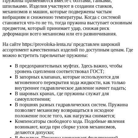
Пружины применяются вместе с болтами, гайками,
шпильками. Изделия участвуют в создании станков,
механизмов и машин, которые подвержены частым
вибрациям и снижению температуры. Когда с системой
становится что-то не то, тогда пружина выступает основным
предметом, который принимает удар, снижая риск
деформации всего механизма или его развинчивания.
На сайте https://provoloka-lenta.ru/ представлен широкий
ассортимент качественных изделий по доступным ценам. Где
можно встретить тарельчатые пружины:
В предохранительных муфтах. Здесь важно, чтобы
уровень сцепления соответствовал ГОСТ;
В запорных клапанах, которые используются для
мгновенного перекрытия хода жидкости, как только
внутреннее гидравлическое давление начнет падать;
В шаровых кранах, где пружины служат для
самоуплотнения;
В поршнях разных гидравлических систем. Пружина
позволяет механизму возвращаться в исходное
положение после того, как нагрузка снимается;
Компенсаторы свободного хода. Подобные явления
возникают, когда при сборке узлов механизмов,
делаются допуски;
В фильтрах. Пружина удерживает фильтрующий