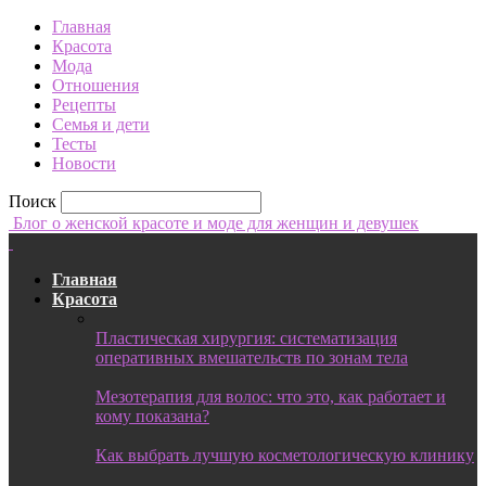
Главная
Красота
Мода
Отношения
Рецепты
Семья и дети
Тесты
Новости
Поиск
Блог о женской красоте и моде для женщин и девушек
Главная
Красота
Пластическая хирургия: систематизация
оперативных вмешательств по зонам тела
Мезотерапия для волос: что это, как работает и
кому показана?
Как выбрать лучшую косметологическую клинику