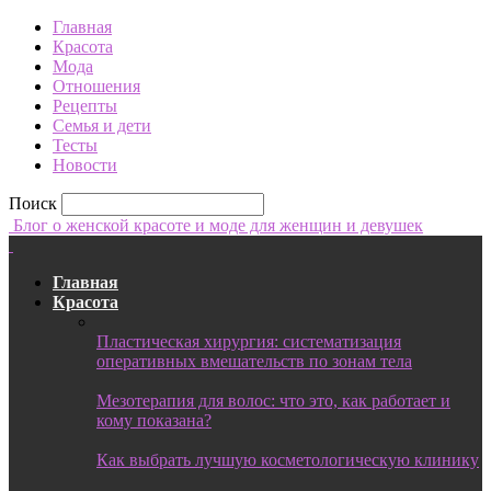
Главная
Красота
Мода
Отношения
Рецепты
Семья и дети
Тесты
Новости
Поиск
Блог о женской красоте и моде для женщин и девушек
Главная
Красота
Пластическая хирургия: систематизация
оперативных вмешательств по зонам тела
Мезотерапия для волос: что это, как работает и
кому показана?
Как выбрать лучшую косметологическую клинику