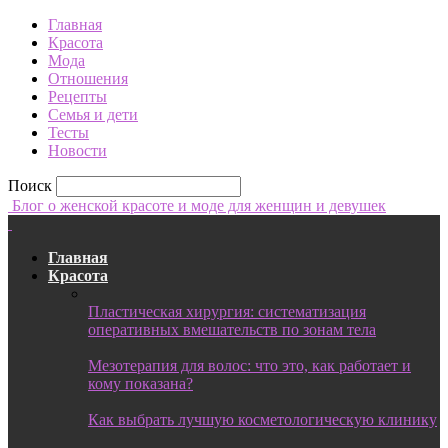
Главная
Красота
Мода
Отношения
Рецепты
Семья и дети
Тесты
Новости
Поиск
Блог о женской красоте и моде для женщин и девушек
Главная
Красота
Пластическая хирургия: систематизация
оперативных вмешательств по зонам тела
Мезотерапия для волос: что это, как работает и
кому показана?
Как выбрать лучшую косметологическую клинику