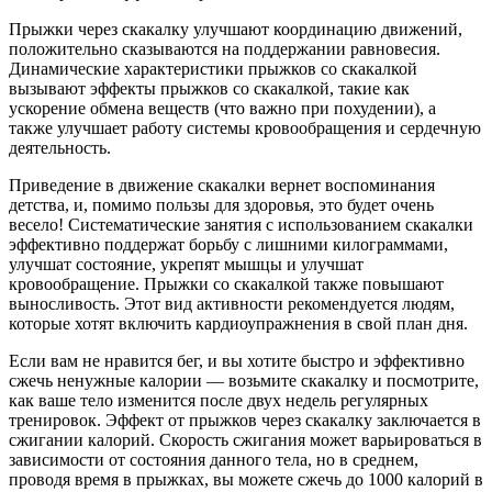
Прыжки через скакалку улучшают координацию движений,
положительно сказываются на поддержании равновесия.
Динамические характеристики прыжков со скакалкой
вызывают эффекты прыжков со скакалкой, такие как
ускорение обмена веществ (что важно при похудении), а
также улучшает работу системы кровообращения и сердечную
деятельность.
Приведение в движение скакалки вернет воспоминания
детства, и, помимо пользы для здоровья, это будет очень
весело! Систематические занятия с использованием скакалки
эффективно поддержат борьбу с лишними килограммами,
улучшат состояние, укрепят мышцы и улучшат
кровообращение. Прыжки со скакалкой также повышают
выносливость. Этот вид активности рекомендуется людям,
которые хотят включить кардиоупражнения в свой план дня.
Если вам не нравится бег, и вы хотите быстро и эффективно
сжечь ненужные калории — возьмите скакалку и посмотрите,
как ваше тело изменится после двух недель регулярных
тренировок. Эффект от прыжков через скакалку заключается в
сжигании калорий. Скорость сжигания может варьироваться в
зависимости от состояния данного тела, но в среднем,
проводя время в прыжках, вы можете сжечь до 1000 калорий в