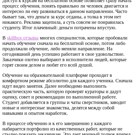
Доступ к курсам на бесплатной основе позволяет сразу начать
процесс обучения, понять правильно ли человек двигается и
интересно ли ему развиваться в данном направлении. Часто
бывает так, что деньги за курс отданы, а толка в этом нет
никакого. Реклама зацепила, а суть совсем не понравилась
студенту. Итог плачевный: деньги потрачены впустую.
В
skillbox отзывы
многих специалистов, которые пробовали
начать обучение сначала на бесплатной основе, потом либо
продолжали обучение, либо меняли направление. На
сегодняшний день успешно работают в свое удовольствие.
Заказчики охотно выбирают в исполнители людей, которые
горят своим делом и любят его всей душой.
Обучение на образовательной платформе проходит в
комфортном режиме абсолютно для каждого ученика. Сначала
идут видео занятия. Далее необходимо выполнить
практическую часть, которую проверят кураторы и дадут
оценку, совет и рекомендации по выполненной работе.
Студент добавляется в группы и чаты сверстников, заводит
новые и интересные знакомства, делятся между собой
навыками и опытом наработок.
В процессе обучению и к его завершению у каждого
набирается портфолио из качественных работ, которые не
стыдно показать заказчикам. Это дает мощный толчок вперед