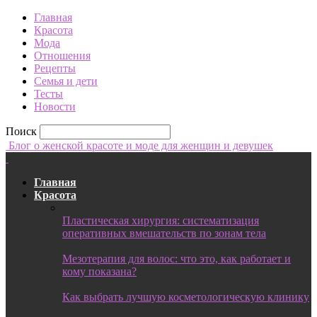
Главная
Красота
Мода
Отношения
Рецепты
Семья и дети
Тесты
Новости
Поиск
Блог о женской красоте и моде для женщин и девушек
Главная
Красота
Пластическая хирургия: систематизация
оперативных вмешательств по зонам тела
Мезотерапия для волос: что это, как работает и
кому показана?
Как выбрать лучшую косметологическую клинику