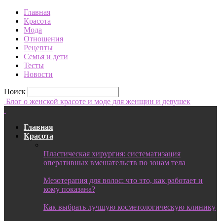
Главная
Красота
Мода
Отношения
Рецепты
Семья и дети
Тесты
Новости
Поиск
Блог о женской красоте и моде для женщин и девушек
Главная
Красота
Пластическая хирургия: систематизация
оперативных вмешательств по зонам тела
Мезотерапия для волос: что это, как работает и
кому показана?
Как выбрать лучшую косметологическую клинику