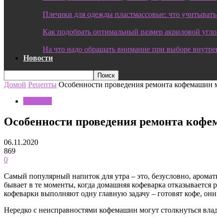
Плечики для одежды пластмассовые: что учитывать
Как подобрать оптимальный размер акриловой угл
На что надо обращать внимание при выборе внутре
Новости
Домой
Рецепты
Особенности проведения ремонта кофемашин 
Рецепты
Особенности проведения ремонта кофе
06.11.2020
869
0
Самый популярный напиток для утра – это, безусловно, арома
бывает в те моменты, когда домашняя кофеварка отказывается 
кофеварки выполняют одну главную задачу – готовят кофе, о
Нередко с неисправностями кофемашин могут столкнуться влад