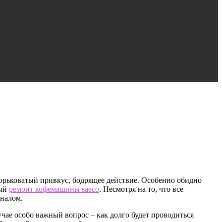
горьковатый привкус, бодрящее действие. Особенно обидно
ный
ремонт кофемашины saeco
.
Несмотря на то, что все
оналом.
чае особо важный вопрос – как долго будет проводиться