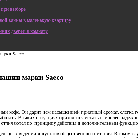
 при выборе
овой ванны в маленькую квартиру
нних дверей в комнату
марки Saeco
машин марки Saeco
тный кофе. Он дарит нам насыщенный приятный аромат, слегка 
работать. В таких ситуациях приходится искать наиболее надеж
ни отличаются по принципу действия и дополнительным функци
ельцы заведений и пунктов общественного питания. В таком слу