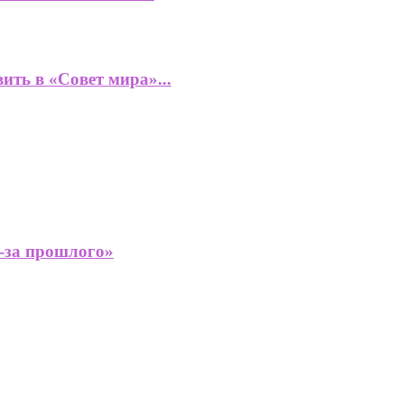
ть в «Совет мира»...
з-за прошлого»