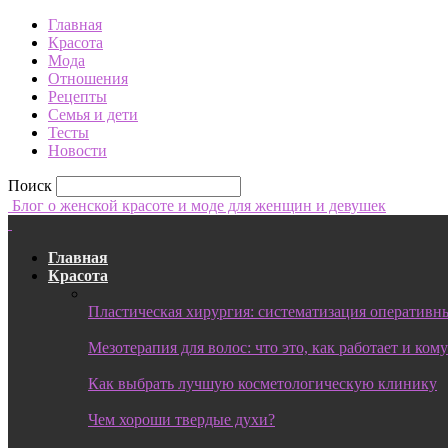
Главная
Красота
Мода
Отношения
Рецепты
Семья и дети
Тесты
Новости
Поиск
Блог о женской красоте и моде для женщин и девушек
Главная
Красота
Пластическая хирургия: систематизация оперативны
Мезотерапия для волос: что это, как работает и ком
Как выбрать лучшую косметологическую клинику
Чем хороши твердые духи?