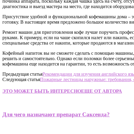
починка аппарата, поскольку каждая чашка здесь на счету, отс
диагностика и выезд мастера на место, где находится оборудо
Присутствие удобной и функциональной кофемашины дома – это
готовку. В настоящее время предложено большое количество в
Ремонт машин для приготовления кофе лучше поручить профес
руками. К примеру, если на чаше скопился налет или накипь, е
специальные средства от накипи, которые продаются в магазин
Кофейный напиток вы не сможете сделать с помощью машины, гд
решить и самостоятельно. Однако если поломки более серьезны
кофемашина еще находится на гарантии, то есть возможность о
Предыдущая статья
Рекомендации для изучения английского язы
Следующая статья
Пожарные лестницы наружные: требования, 
ЭТО МОЖЕТ БЫТЬ ИНТЕРЕСНО
ЕЩЕ ОТ АВТОРА
Для чего назначают препарат Саксенда?