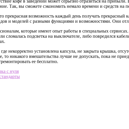
утствие кофе в заведении может серьезно отразиться на прибыли
вание. Так, вы сможете сэкономить немало времени и средств на
 прекрасная возможность каждый день получать прекрасный кач
идов и моделей с разными функциями и возможностями. Они отл
сионалам, которые имеют опыт работы в специальных сервисах
сли сломалась подсветка на выключателе, либо повредился кабель
ах.
е некорректно установлена капсула, не закрыта крышка, отсутс
е, то никакого вмешательства лучше не допускать, пока не при
тремонтировать ее бесплатно.
ка с нуля
стандарты