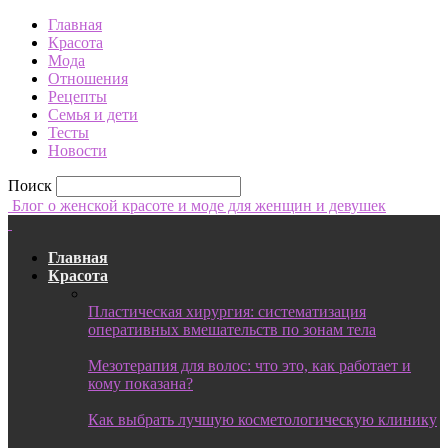
Главная
Красота
Мода
Отношения
Рецепты
Семья и дети
Тесты
Новости
Поиск
Блог о женской красоте и моде для женщин и девушек
Главная
Красота
Пластическая хирургия: систематизация
оперативных вмешательств по зонам тела
Мезотерапия для волос: что это, как работает и
кому показана?
Как выбрать лучшую косметологическую клинику