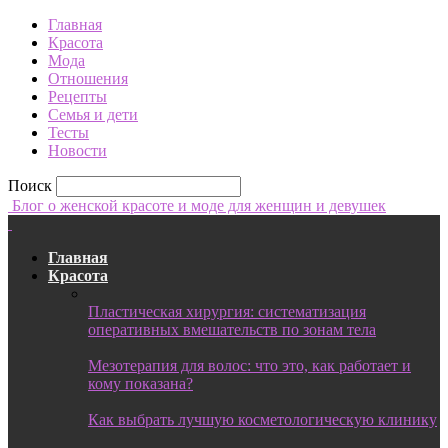
Главная
Красота
Мода
Отношения
Рецепты
Семья и дети
Тесты
Новости
Поиск
Блог о женской красоте и моде для женщин и девушек
Главная
Красота
Пластическая хирургия: систематизация
оперативных вмешательств по зонам тела
Мезотерапия для волос: что это, как работает и
кому показана?
Как выбрать лучшую косметологическую клинику