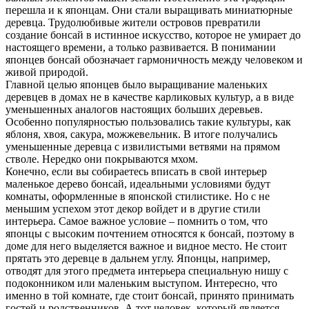
перешла и к японцам. Они стали выращивать миниатюрные
деревца. Трудолюбивые жители островов превратили
создание бонсай в истинное искусство, которое не умирает до
настоящего времени, а только развивается. В понимании
японцев бонсай обозначает гармоничность между человеком и
живой природой.
Главной целью японцев было выращивание маленьких
деревцев в домах не в качестве карликовых культур, а в виде
уменьшенных аналогов настоящих больших деревьев.
Особенно популярностью пользовались такие культуры, как
яблоня, хвоя, сакура, можжевельник. В итоге получались
уменьшенные деревца с извилистыми ветвями на прямом
стволе. Нередко они покрываются мхом.
Конечно, если вы собираетесь вписать в свой интерьер
маленькое дерево бонсай, идеальными условиями будут
комнаты, оформленные в японской стилистике. Но с не
меньшим успехом этот декор войдет и в другие стили
интерьера. Самое важное условие – помнить о том, что
японцы с высоким почтением относятся к бонсай, поэтому в
доме для него выделяется важное и видное место. Не стоит
прятать это деревце в дальнем углу. Японцы, например,
отводят для этого предмета интерьера специальную нишу с
подоконником или маленьким выступом. Интересно, что
именно в той комнате, где стоит бонсай, принято принимать
гостей и родственников. А тот человек, который является