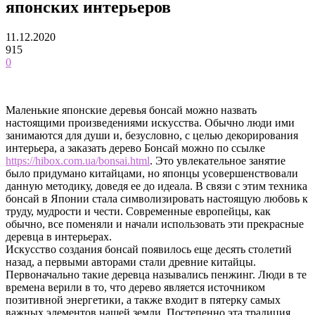
японских интерьеров
11.12.2020
915
0
Маленькие японские деревья бонсай можно назвать
настоящими произведениями искусства. Обычно люди ими
занимаются для души и, безусловно, с целью декорирования
интерьера, а заказать дерево Бонсай можно по ссылке
https://hibox.com.ua/bonsai.html
. Это увлекательное занятие
было придумано китайцами, но японцы усовершенствовали
данную методику, доведя ее до идеала.
В связи с этим техника
бонсай в Японии стала символизировать настоящую любовь к
труду, мудрости и чести. Современные европейцы, как
обычно, все поменяли и начали использовать эти прекрасные
деревца в интерьерах.
Искусство создания бонсай появилось еще десять столетий
назад, а первыми авторами стали древние китайцы.
Первоначально такие деревца назывались пенжинг. Люди в те
времена верили в то, что дерево является источником
позитивной энергетики, а также входит в пятерку самых
важных элементов нашей земли. Постепенно эта традиция