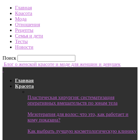
Главная
Красота
Мода
Отношения
Рецепты
Семья и дети
Тесты
Новости
Поиск
Блог о женской красоте и моде для женщин и девушек
Главная
Красота
Пластическая хирургия: систематизация
оперативных вмешательств по зонам тела
Мезотерапия для волос: что это, как работает и
кому показана?
Как выбрать лучшую косметологическую клинику