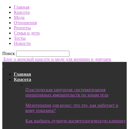
Главная
Красота
Мода
Отношения
Рецепты
Семья и дети
Тесты
Новости
Поиск
Блог о женской красоте и моде для женщин и девушек
Главная
Красота
Пластическая хирургия: систематизация
оперативных вмешательств по зонам тела
Мезотерапия для волос: что это, как работает и
кому показана?
Как выбрать лучшую косметологическую клинику