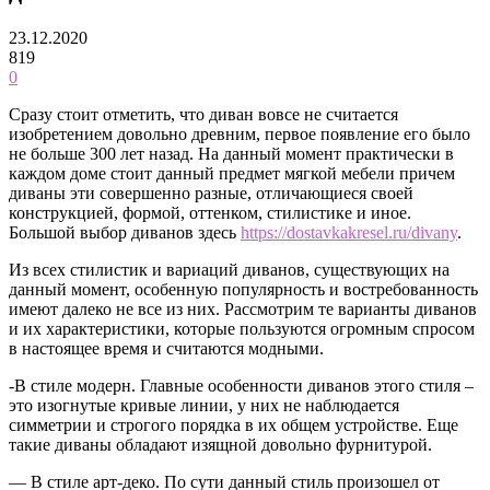
23.12.2020
819
0
Сразу стоит отметить, что диван вовсе не считается
изобретением довольно древним, первое появление его было
не больше 300 лет назад.
На данный момент практически в
каждом доме стоит данный предмет мягкой мебели причем
диваны эти совершенно разные, отличающиеся своей
конструкцией, формой, оттенком, стилистике и иное.
Большой выбор диванов здесь
https://dostavkakresel.ru/divany
.
Из всех стилистик и вариаций диванов, существующих на
данный момент, особенную популярность и востребованность
имеют далеко не все из них. Рассмотрим те варианты диванов
и их характеристики, которые пользуются огромным спросом
в настоящее время и считаются модными.
-В стиле модерн. Главные особенности диванов этого стиля –
это изогнутые кривые линии, у них не наблюдается
симметрии и строгого порядка в их общем устройстве. Еще
такие диваны обладают изящной довольно фурнитурой.
— В стиле арт-деко. По сути данный стиль произошел от