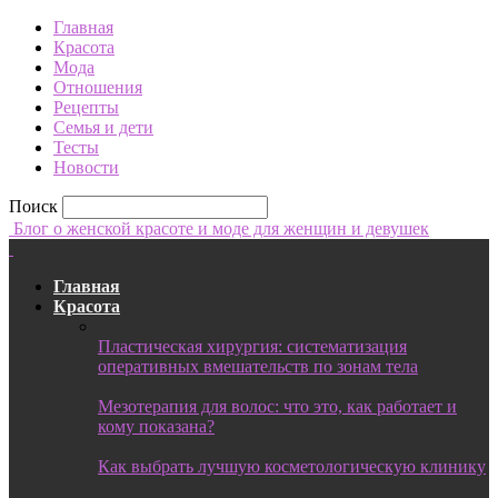
Главная
Красота
Мода
Отношения
Рецепты
Семья и дети
Тесты
Новости
Поиск
Блог о женской красоте и моде для женщин и девушек
Главная
Красота
Пластическая хирургия: систематизация
оперативных вмешательств по зонам тела
Мезотерапия для волос: что это, как работает и
кому показана?
Как выбрать лучшую косметологическую клинику