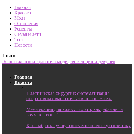
Главная
Красота
Мода
Отношения
Рецепты
Семья и дети
Тесты
Новости
Поиск
Блог о женской красоте и моде для женщин и девушек
Главная
Красота
Пластическая хирургия: систематизация
оперативных вмешательств по зонам тела
Мезотерапия для волос: что это, как работает и
кому показана?
Как выбрать лучшую косметологическую клинику