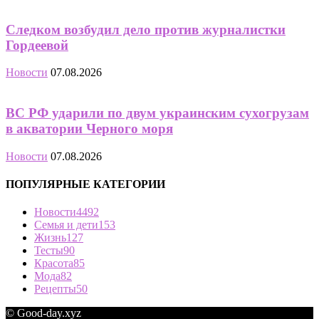
Следком возбудил дело против журналистки
Гордеевой
Новости
07.08.2026
ВС РФ ударили по двум украинским сухогрузам
в акватории Черного моря
Новости
07.08.2026
ПОПУЛЯРНЫЕ КАТЕГОРИИ
Новости
4492
Семья и дети
153
Жизнь
127
Тесты
90
Красота
85
Мода
82
Рецепты
50
© Good-day.xyz