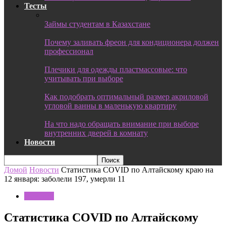
Тесты
Займы студентам в Казахстане
Почему заливать фреон для кондиционера должен
профессионал
Плечики для одежды пластмассовые: что
учитывать при выборе
Как подобрать оптимальный размер акриловой
угловой ванны в маленькую квартиру
На что надо обращать внимание при выборе
внутренних дверей в комнату
Новости
Домой
Новости
Статистика COVID по Алтайскому краю на
12 января: заболели 197, умерли 11
Новости
Статистика COVID по Алтайскому