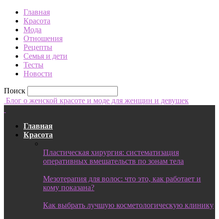
Главная
Красота
Мода
Отношения
Рецепты
Семья и дети
Тесты
Новости
Поиск
Блог о женской красоте и моде для женщин и девушек
Главная
Красота
Пластическая хирургия: систематизация
оперативных вмешательств по зонам тела
Мезотерапия для волос: что это, как работает и
кому показана?
Как выбрать лучшую косметологическую клинику