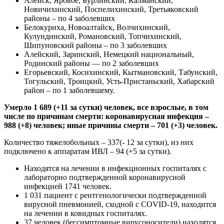
Алейск, Яровое, Бурлинский, Калманский,
Новичихинский, Поспелихинский, Третьяковский
районы – по 4 заболевших
Белокуриха, Новоалтайск, Волчихинский,
Кулундинский, Романовский, Топчихинский,
Шипуновский районы – по 3 заболевших
Алейский, Заринский, Немецкий национальный,
Родинский районы — по 2 заболевших
Егорьевский, Косихинский, Кытмановский, Табунский,
Тогульский, Троицкий, Усть-Пристаньский, Хабарский
район – по 1 заболевшему.
Умерло 1 689 (+11 за сутки) человек, все взрослые, в том
числе по причинам смерти: коронавирусная инфекция –
988 (+8) человек; иные причины смерти – 701 (+3) человек.
Количество тяжелобольных – 337(- 12 за сутки), из них
подключено к аппаратам ИВЛ – 94 (+5 за сутки).
Находятся на лечении в инфекционных госпиталях с
лабораторно подтвержденной коронавирусной
инфекцией 1741 человек.
1 031 пациент с рентгенологически подтвержденной
вирусной пневмонией, сходной с COVID-19, находится
на лечении в ковидных госпиталях.
37 человек (бессимптомные вирусоносители) находятся