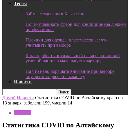
Тесты
Займы студентам в Казахстане
Почему заливать фреон для кондиционера должен
профессионал
Плечики для одежды пластмассовые: что
учитывать при выборе
Как подобрать оптимальный размер акриловой
угловой ванны в маленькую квартиру
На что надо обращать внимание при выборе
внутренних дверей в комнату
Новости
Домой
Новости
Статистика COVID по Алтайскому краю на
13 января: заболели 199, умерли 14
Новости
Статистика COVID по Алтайскому