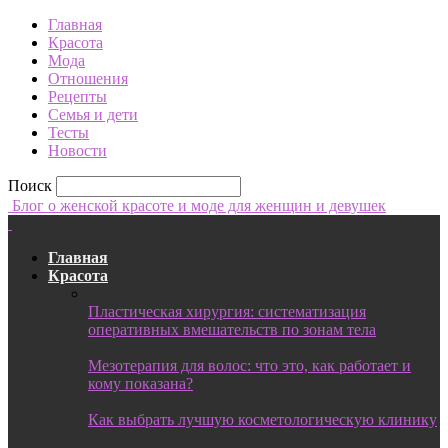
Главная
Красота
Мода
Отношения
Рецепты
Семья и дети
Тесты
Новости
Поиск
Блог о женской красоте и моде для женщин и девушек
Главная
Красота
Пластическая хирургия: систематизация
оперативных вмешательств по зонам тела
Мезотерапия для волос: что это, как работает и
кому показана?
Как выбрать лучшую косметологическую клинику