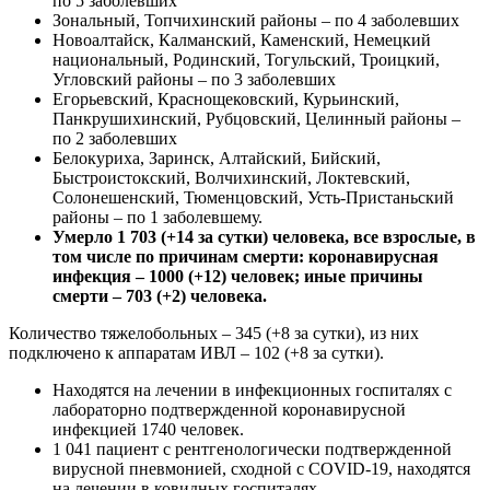
по 5 заболевших
Зональный, Топчихинский районы – по 4 заболевших
Новоалтайск, Калманский, Каменский, Немецкий
национальный, Родинский, Тогульский, Троицкий,
Угловский районы – по 3 заболевших
Егорьевский, Краснощековский, Курьинский,
Панкрушихинский, Рубцовский, Целинный районы –
по 2 заболевших
Белокуриха, Заринск, Алтайский, Бийский,
Быстроистокский, Волчихинский, Локтевский,
Солонешенский, Тюменцовский, Усть-Пристаньский
районы – по 1 заболевшему.
Умерло 1 703 (+14 за сутки) человека, все взрослые, в
том числе по причинам смерти: коронавирусная
инфекция – 1000 (+12) человек; иные причины
смерти – 703 (+2) человека.
Количество тяжелобольных – 345 (+8 за сутки), из них
подключено к аппаратам ИВЛ – 102 (+8 за сутки).
Находятся на лечении в инфекционных госпиталях с
лабораторно подтвержденной коронавирусной
инфекцией 1740 человек.
1 041 пациент с рентгенологически подтвержденной
вирусной пневмонией, сходной с COVID-19, находятся
на лечении в ковидных госпиталях.