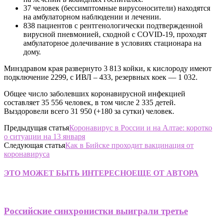
37 человек (бессимптомные вирусоносители) находятся
на амбулаторном наблюдении и лечении.
838 пациентов с рентгенологически подтвержденной
вирусной пневмонией, сходной с COVID-19, проходят
амбулаторное долечивание в условиях стационара на
дому.
Минздравом края развернуто 3 813 койки, к кислороду имеют
подключение 2299, с ИВЛ – 433, резервных коек — 1 032.
Общее число заболевших коронавирусной инфекцией
составляет 35 556 человек, в том числе 2 335 детей.
Выздоровели всего 31 950 (+180 за сутки) человек.
Предыдущая статья
Коронавирус в России и на Алтае: коротко
о ситуации на 13 января
Следующая статья
Как в Бийске проходит вакцинация от
коронавируса
ЭТО МОЖЕТ БЫТЬ ИНТЕРЕСНО
ЕЩЕ ОТ АВТОРА
Российские синхронистки выиграли третье