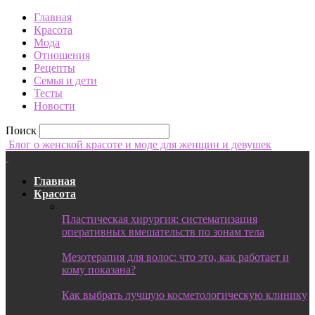
Главная
Красота
Мода
Отношения
Рецепты
Семья и дети
Тесты
Новости
Поиск
Блог о женской красоте и моде для женщин и девушек
Главная
Красота
Пластическая хирургия: систематизация
оперативных вмешательств по зонам тела
Мезотерапия для волос: что это, как работает и
кому показана?
Как выбрать лучшую косметологическую клинику