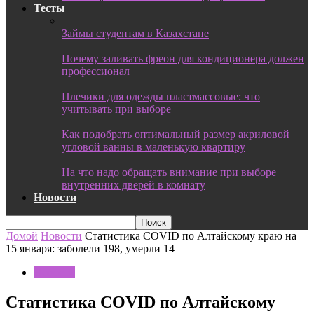
Тесты
Займы студентам в Казахстане
Почему заливать фреон для кондиционера должен
профессионал
Плечики для одежды пластмассовые: что
учитывать при выборе
Как подобрать оптимальный размер акриловой
угловой ванны в маленькую квартиру
На что надо обращать внимание при выборе
внутренних дверей в комнату
Новости
Домой
Новости
Статистика COVID по Алтайскому краю на
15 января: заболели 198, умерли 14
Новости
Статистика COVID по Алтайскому