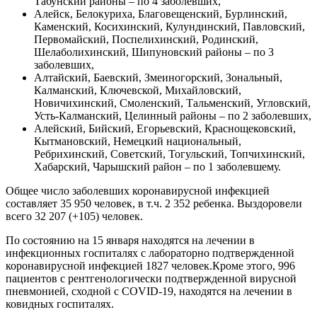
Табунский районы – по 4 заболевших,
Алейск, Белокуриха, Благовещенский, Бурлинский,
Каменский, Косихинский, Кулундинский, Павловский,
Первомайский, Поспелихинский, Родинский,
Шелаболихинский, Шипуновский районы – по 3
заболевших,
Алтайский, Баевский, Змеиногорский, Зональный,
Калманский, Ключевской, Михайловский,
Новичихинский, Смоленский, Тальменский, Угловский,
Усть-Калманский, Целинный районы – по 2 заболевших,
Алейский, Бийский, Егорьевский, Краснощековский,
Кытмановский, Немецкий национальный,
Ребрихинский, Советский, Тогульский, Топчихинский,
Хабарский, Чарышский район – по 1 заболевшему.
Общее число заболевших коронавирусной инфекцией
составляет 35 950 человек, в т.ч. 2 352 ребенка. Выздоровели
всего 32 207 (+105) человек.
По состоянию на 15 января находятся на лечении в
инфекционных госпиталях с лабораторно подтвержденной
коронавирусной инфекцией 1827 человек.Кроме этого, 996
пациентов с рентгенологически подтвержденной вирусной
пневмонией, сходной с COVID-19, находятся на лечении в
ковидных госпиталях.