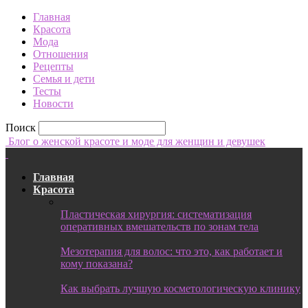
Главная
Красота
Мода
Отношения
Рецепты
Семья и дети
Тесты
Новости
Поиск
Блог о женской красоте и моде для женщин и девушек
Главная
Красота
Пластическая хирургия: систематизация
оперативных вмешательств по зонам тела
Мезотерапия для волос: что это, как работает и
кому показана?
Как выбрать лучшую косметологическую клинику