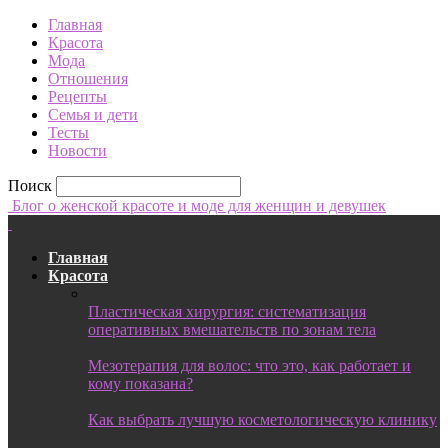
Главная
Красота
Мода
Отношения
Рецепты
Семья и дети
Тесты
Новости
Поиск
Блог о женской красоте и моде для женщин и девушек
Главная
Красота
Пластическая хирургия: систематизация
оперативных вмешательств по зонам тела
Мезотерапия для волос: что это, как работает и
кому показана?
Как выбрать лучшую косметологическую клинику