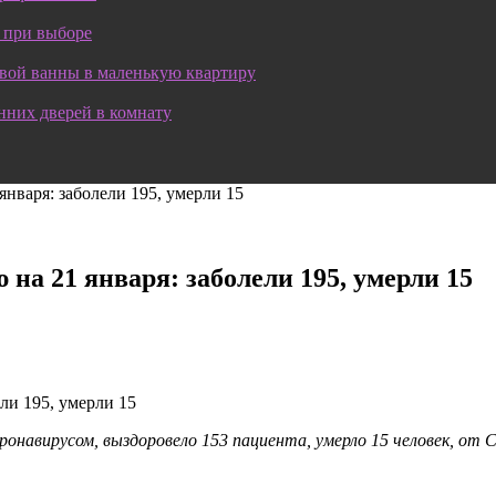
 при выборе
овой ванны в маленькую квартиру
нних дверей в комнату
нваря: заболели 195, умерли 15
а 21 января: заболели 195, умерли 15
ронавирусом, выздоровело 153 пациента, умерло 15 человек, от 