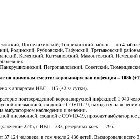
ековский, Поспелихинский, Топчихинский районы – по 4 забол
кий, Родинский, Рубцовский, Табунский, Третьяковский районы
лманский, Каменский, Кытмановский, Мамонтовский, Немецкий
заболевших
, Панкрушихинский, Петропавловский, Советский, Тюменцевский
исле по причинам смерти: коронавирусная инфекция – 1086 (+1
но к аппаратам ИВЛ – 115 (+2 за сутки).
раторно подтвержденной коронавирусной инфекцией 1 943 челове
усной пневмонией, сходной с COVID-19, находятся на лечении 
на амбулаторном наблюдении и лечении.
ной пневмонией, сходной с COVID-19, проходят амбулаторное д
дключение 2235, с ИВЛ – 333, резервных коек — 795.
7 124 человека, в том числе 2 436 детей. Выздоровели всего 33 