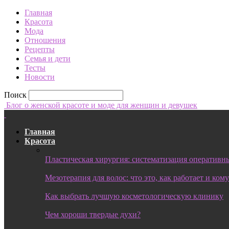
Главная
Красота
Мода
Отношения
Рецепты
Семья и дети
Тесты
Новости
Поиск
Блог о женской красоте и моде для женщин и девушек
Главная
Красота
Пластическая хирургия: систематизация оперативны
Мезотерапия для волос: что это, как работает и ком
Как выбрать лучшую косметологическую клинику
Чем хороши твердые духи?