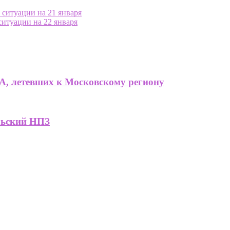
 ситуации на 21 января
ситуации на 22 января
А, летевших к Московскому региону
льский НПЗ