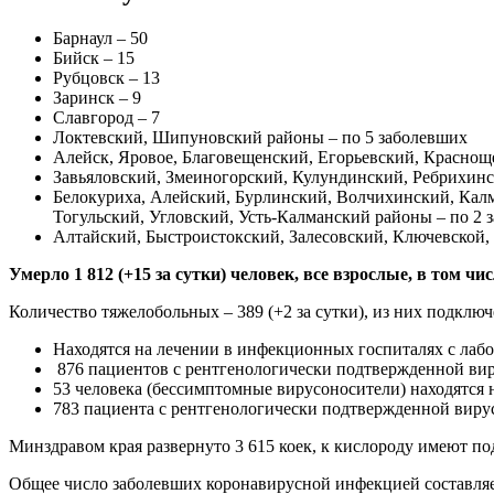
Барнаул – 50
Бийск – 15
Рубцовск – 13
Заринск – 9
Славгород – 7
Локтевский, Шипуновский районы – по 5 заболевших
Алейск, Яровое, Благовещенский, Егорьевский, Краснощ
Завьяловский, Змеиногорский, Кулундинский, Ребрихинс
Белокуриха, Алейский, Бурлинский, Волчихинский, Ка
Тогульский, Угловский, Усть-Калманский районы – по 2 
Алтайский, Быстроистокский, Залесовский, Ключевской
Умерло 1 812 (+15 за сутки) человек, все взрослые, в том ч
Количество тяжелобольных – 389 (+2 за сутки), из них подключе
Находятся на лечении в инфекционных госпиталях с лабо
876 пациентов с рентгенологически подтвержденной вир
53 человека (бессимптомные вирусоносители) находятся 
783 пациента с рентгенологически подтвержденной вирус
Минздравом края развернуто 3 615 коек, к кислороду имеют по
Общее число заболевших коронавирусной инфекцией составляет 3