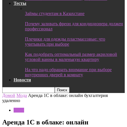
Тесты
Займы студентам в Казахстане
Почему заливать фреон для кондиционера должен
профессионал
Плечики для одежды пластмассовые: что
учитывать при выборе
Как подобрать оптимальный размер акриловой
угловой ванны в маленькую квартиру
На что надо обращать внимание при выборе
внутренних дверей в комнату
Новости
Домой
Мода
Аренда 1С в облаке: онлайн бухгалтерия
удаленно
Мода
Аренда 1С в облаке: онлайн