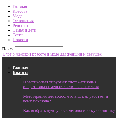
Главная
Красота
Мода
Отношения
Рецепты
Семья и дети
Тесты
Новости
Поиск
Блог о женской красоте и моде для женщин и девушек
Главная
Красота
Пластическая хирургия: систематизация
оперативных вмешательств по зонам тела
Мезотерапия для волос: что это, как работает и
кому показана?
Как выбрать лучшую косметологическую клинику