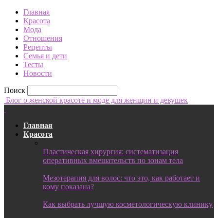
Главная
Красота
Мода
Отношения
Рецепты
Семья и дети
Тесты
Новости
Поиск
Блог о женской красоте и моде для женщин и девушек
Главная
Красота
Пластическая хирургия: систематизация
оперативных вмешательств по зонам тела
Мезотерапия для волос: что это, как работает и
кому показана?
Как выбрать лучшую косметологическую клинику