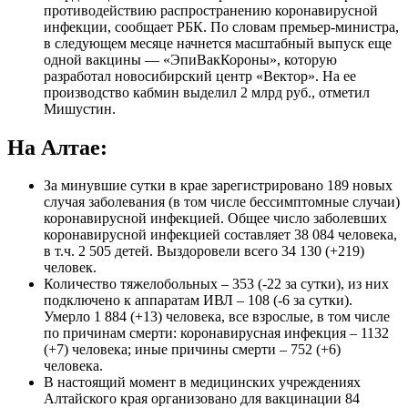
противодействию распространению коронавирусной
инфекции, сообщает РБК. По словам премьер-министра,
в следующем месяце начнется масштабный выпуск еще
одной вакцины — «ЭпиВакКороны», которую
разработал новосибирский центр «Вектор». На ее
производство кабмин выделил 2 млрд руб., отметил
Мишустин.
На Алтае:
За минувшие сутки в крае зарегистрировано 189 новых
случая заболевания (в том числе бессимптомные случаи)
коронавирусной инфекцией. Общее число заболевших
коронавирусной инфекцией составляет 38 084 человека,
в т.ч. 2 505 детей. Выздоровели всего 34 130 (+219)
человек.
Количество тяжелобольных – 353 (-22 за сутки), из них
подключено к аппаратам ИВЛ – 108 (-6 за сутки).
Умерло 1 884 (+13) человека, все взрослые, в том числе
по причинам смерти: коронавирусная инфекция – 1132
(+7) человека; иные причины смерти – 752 (+6)
человека.
В настоящий момент в медицинских учреждениях
Алтайского края организовано для вакцинации 84