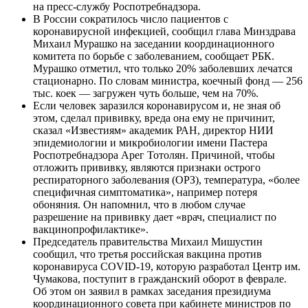
на пресс-службу Роспотребнадзора.
В России сократилось число пациентов с
коронавирусной инфекцией, сообщил глава Минздрава
Михаил Мурашко на заседании координационного
комитета по борьбе с заболеванием, сообщает РБК.
Мурашко отметил, что только 20% заболевших лечатся
стационарно. По словам министра, коечный фонд — 256
тыс. коек — загружен чуть больше, чем на 70%.
Если человек заразился коронавирусом и, не зная об
этом, сделал прививку, вреда она ему не причинит,
сказал «Известиям» академик РАН, директор НИИ
эпидемиологии и микробиологии имени Пастера
Роспотребнадзора Арег Тотолян. Причиной, чтобы
отложить прививку, являются признаки острого
респираторного заболевания (ОРЗ), температура, «более
специфичная симптоматика», например потеря
обоняния. Он напомнил, что в любом случае
разрешение на прививку дает «врач, специалист по
вакцинопрофилактике».
Председатель правительства Михаил Мишустин
сообщил, что третья российская вакцина против
коронавируса COVID-19, которую разработал Центр им.
Чумакова, поступит в гражданский оборот в феврале.
Об этом он заявил в рамках заседания президиума
координационного совета при кабинете министров по