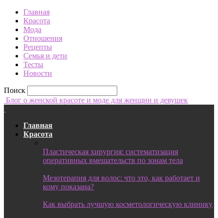
Главная
Красота
Мода
Отношения
Рецепты
Семья и дети
Тесты
Новости
Поиск
Блог о женской красоте и моде для женщин и девушек
Главная
Красота
Пластическая хирургия: систематизация
оперативных вмешательств по зонам тела
Мезотерапия для волос: что это, как работает и
кому показана?
Как выбрать лучшую косметологическую клинику