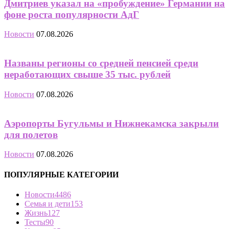
Дмитриев указал на «пробуждение» Германии на
фоне роста популярности АдГ
Новости
07.08.2026
Названы регионы со средней пенсией среди
неработающих свыше 35 тыс. рублей
Новости
07.08.2026
Аэропорты Бугульмы и Нижнекамска закрыли
для полетов
Новости
07.08.2026
ПОПУЛЯРНЫЕ КАТЕГОРИИ
Новости
4486
Семья и дети
153
Жизнь
127
Тесты
90