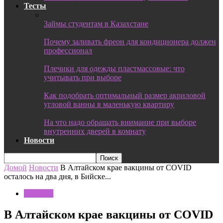
Тесты
Займы студентам в Казахстане
Почему заливать фреон для кондиционера должен
профессионал
Плечики для одежды пластмассовые: что
учитывать при выборе
Как подобрать оптимальный размер акриловой
угловой ванны в маленькую квартиру
На что надо обращать внимание при выборе
внутренних дверей в комнату
Новости
Домой
Новости
В Алтайском крае вакцины от COVID
осталось на два дня, в Бийске...
Новости
В Алтайском крае вакцины от COVID