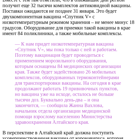
получит еще 32 тысячи комплектов антиковидной вакцины.
Поставки ожидаются не позднее 31 января. Это будет
двухкомпонентная вакцина «Спутник V» с
низкотемпературным режимом хранения – не менее минус 18
градусов. Оборудование для приемки такой вакцины в крае
имеют 84 поликлиники, а также мобильные комплексы.
— К нам придет низкотемпературная вакцина
«Спутник V», мы пока только с ней и работаем.
Поэтому вакцинация будет проводиться с
применением морозильного оборудования,
которым оснащены 84 медицинских организации
края. Также будет задействовано 26 мобильных
комплексов, оборудованных термоконтейнерами
для транспортировки вакцины. На сегодня в крае
продолжают работать 19 прививочных пунктов,
но вакцина уже на исходе, осталось не больше
тысячи доз. Буквально день-два – и она
закончится, — сообщила Жанна Вахлова,
начальник отдела организации медицинской
помощи взрослому населению Министерства
здравоохранения Алтайского края.
В перспективе в Алтайский край должна поступить
усовершенствованная вакцина от коронавируса, которая