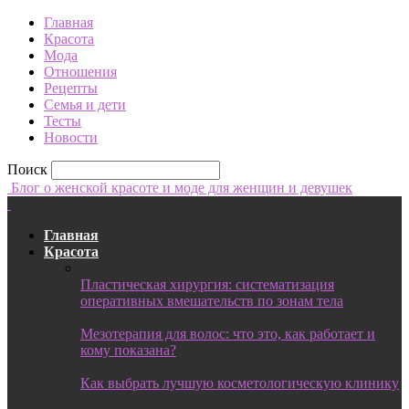
Главная
Красота
Мода
Отношения
Рецепты
Семья и дети
Тесты
Новости
Поиск
Блог о женской красоте и моде для женщин и девушек
Главная
Красота
Пластическая хирургия: систематизация
оперативных вмешательств по зонам тела
Мезотерапия для волос: что это, как работает и
кому показана?
Как выбрать лучшую косметологическую клинику