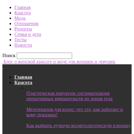
Главная
Красота
Мода
Отношения
Рецепты
Семья и дети
Тесты
Новости
Поиск
Блог о женской красоте и моде для женщин и девушек
Главная
Красота
Пластическая хирургия: систематизация
оперативных вмешательств по зонам тела
Мезотерапия для волос: что это, как работает и
кому показана?
Как выбрать лучшую косметологическую клинику