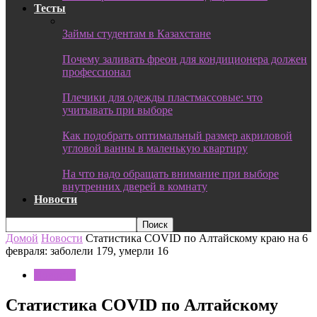
Тесты
Займы студентам в Казахстане
Почему заливать фреон для кондиционера должен
профессионал
Плечики для одежды пластмассовые: что
учитывать при выборе
Как подобрать оптимальный размер акриловой
угловой ванны в маленькую квартиру
На что надо обращать внимание при выборе
внутренних дверей в комнату
Новости
Домой
Новости
Статистика COVID по Алтайскому краю на 6
февраля: заболели 179, умерли 16
Новости
Статистика COVID по Алтайскому