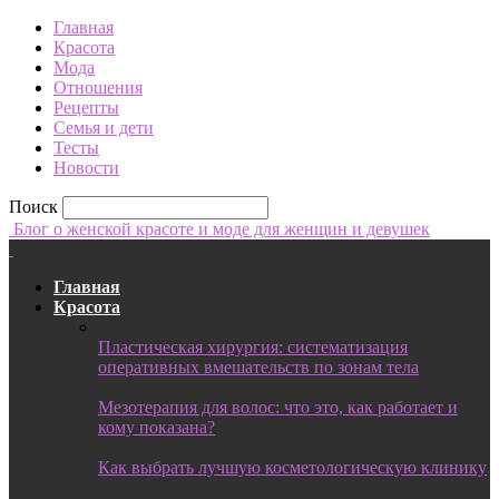
Главная
Красота
Мода
Отношения
Рецепты
Семья и дети
Тесты
Новости
Поиск
Блог о женской красоте и моде для женщин и девушек
Главная
Красота
Пластическая хирургия: систематизация
оперативных вмешательств по зонам тела
Мезотерапия для волос: что это, как работает и
кому показана?
Как выбрать лучшую косметологическую клинику