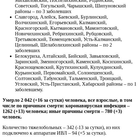
Михайловский, Поспелихинский, Родинский,
Советский, Тогульский, Чарышский, Шипуновский
районы – по 3 заболевших
Славгород, Алейск, Баевский, Бурлинский,
Волчихинский, Егорьевский, Калманский,
Красногорский, Кытмановский, Мамонтовский,
Новичихинский, Ребрихинский, Рубцовский,
Третьяковский, Тюменцевский, Усть-Калманский,
Целинный, Шелаболихинский районы – по 2
заболевших
Белокуриха, Алтайский, Бийский, Завьяловский,
Заринский, Змеиногорский, Каменский, Косихинский,
Краснощековский, Крутихинский, Кулундинский,
Курьинский, Первомайский, Солонешенский,
Солтонский, Табунский, Тальменский, Троицкий,
Угловский, Усть-Пристанский, Хабарский районы – по 1
заболевшему.
Умерло 2 042 (+16 за сутки) человека, все взрослые, в том
числе по причинам смерти: коронавирусная инфекция –
1262 (+13) человека; иные причины смерти – 780 (+3)
человек.
Количество тяжелобольных – 342 (-13 за сутки), из них
подключено к аппаратам ИВЛ – 94 (+5 за сутки).