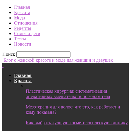
Главная
Красота
Мода
Отношения
Рецепты
Семья и дети
Тесты
Новости
Поиск
Блог о женской красоте и моде для женщин и девушек
Главная
Красота
Пластическая хирургия: систематизация
оперативных вмешательств по зонам тела
Мезотерапия для волос: что это, как работает и
кому показана?
Как выбрать лучшую косметологическую клинику