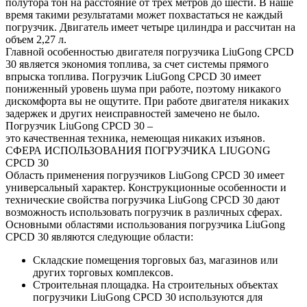
полутора тон на расстояние от трех метров до шести. В наше
время такими результатами может похвастаться не каждый
погрузчик. Двигатель имеет четыре цилиндра и рассчитан на
объем 2,27 л.
Главной особенностью двигателя погрузчика LiuGong CPCD
30 является экономия топлива, за счет системы прямого
впрыска топлива. Погрузчик LiuGong CPCD 30 имеет
пониженный уровень шума при работе, поэтому никакого
дискомфорта вы не ощутите. При работе двигателя никаких
задержек и других неисправностей замечено не было.
Погрузчик LiuGong CPCD 30 –
это качественная техника, немеющая никаких изъянов.
СФЕРА ИСПОЛЬЗОВАНИЯ ПОГРУЗЧИКА LIUGONG
CPCD 30
Область применения погрузчиков LiuGong CPCD 30 имеет
универсальный характер. Конструкционные особенности и
технические свойства погрузчика LiuGong CPCD 30 дают
возможность использовать погрузчик в различных сферах.
Основными областями использования погрузчика LiuGong
CPCD 30 являются следующие области:
Складские помещения торговых баз, магазинов или
других торговых комплексов.
Строительная площадка. На строительных объектах
погрузчики LiuGong CPCD 30 используются для