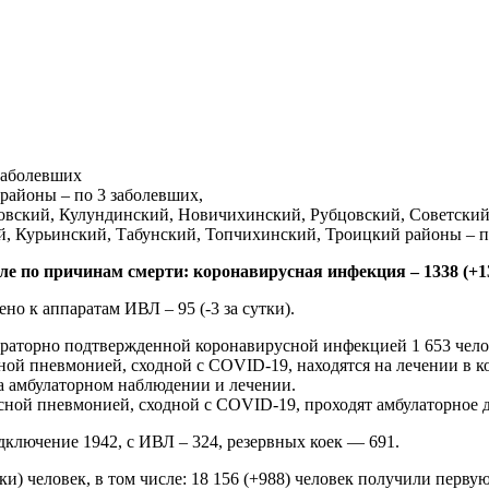
заболевших
районы – по 3 заболевших,
овский, Кулундинский, Новичихинский, Рубцовский, Советский,
, Курьинский, Табунский, Топчихинский, Троицкий районы – п
исле по причинам смерти: коронавирусная инфекция – 1338 (+1
но к аппаратам ИВЛ – 95 (-3 за сутки).
ораторно подтвержденной коронавирусной инфекцией 1 653 чело
ной пневмонией, сходной с COVID-19, находятся на лечении в к
а амбулаторном наблюдении и лечении.
ной пневмонией, сходной с COVID-19, проходят амбулаторное д
дключение 1942, с ИВЛ – 324, резервных коек — 691.
тки) человек, в том числе: 18 156 (+988) человек получили перв