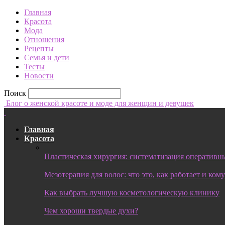
Главная
Красота
Мода
Отношения
Рецепты
Семья и дети
Тесты
Новости
Поиск
Блог о женской красоте и моде для женщин и девушек
Главная
Красота
Пластическая хирургия: систематизация оперативны
Мезотерапия для волос: что это, как работает и ком
Как выбрать лучшую косметологическую клинику
Чем хороши твердые духи?