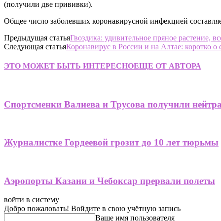
(получили две прививки).
Общее число заболевших коронавирусной инфекцией составляет 4
Предыдущая статья
Гвоздика: удивительное пряное растение, в
Следующая статья
Коронавирус в России и на Алтае: коротко о 
ЭТО МОЖЕТ БЫТЬ ИНТЕРЕСНО
ЕЩЕ ОТ АВТОРА
Спортсменки Валиева и Трусова получили нейтр
Журналистке Гордеевой грозит до 10 лет тюрьмы
Аэропорты Казани и Чебоксар прервали полеты
войти в систему
Добро пожаловать! Войдите в свою учётную запись
Ваше имя пользователя