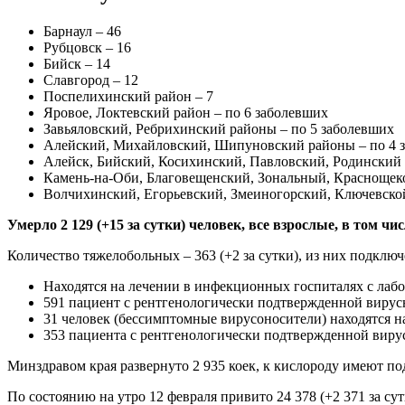
Барнаул – 46
Рубцовск – 16
Бийск – 14
Славгород – 12
Поспелихинский район – 7
Яровое, Локтевский район – по 6 заболевших
Завьяловский, Ребрихинский районы – по 5 заболевших
Алейский, Михайловский, Шипуновский районы – по 4 
Алейск, Бийский, Косихинский, Павловский, Родинский 
Камень-на-Оби, Благовещенский, Зональный, Краснощек
Волчихинский, Егорьевский, Змеиногорский, Ключевской
Умерло 2 129 (+15 за сутки) человек, все взрослые, в том ч
Количество тяжелобольных – 363 (+2 за сутки), из них подключе
Находятся на лечении в инфекционных госпиталях с лаб
591 пациент с рентгенологически подтвержденной вирус
31 человек (бессимптомные вирусоносители) находятся н
353 пациента с рентгенологически подтвержденной вирус
Минздравом края развернуто 2 935 коек, к кислороду имеют по
По состоянию на утро 12 февраля привито 24 378 (+2 371 за су