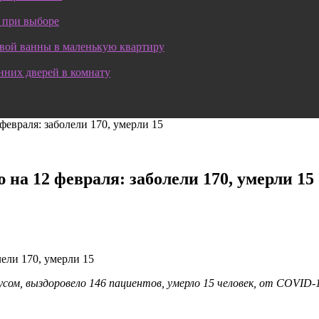
 при выборе
овой ванны в маленькую квартиру
нних дверей в комнату
евраля: заболели 170, умерли 15
на 12 февраля: заболели 170, умерли 15
усом, выздоровело 146 пациентов, умерло 15 человек, от COVID-