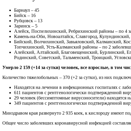
Барнаул – 45
Бийск – 16
Рубцовск – 13
Заринск – 5
Алейск, Поспелихинский, Ребрихинский районы – по 4 
Камень-на-Оби, Новоалтайск, Славгород, Кулундинский,
Бийский, Волчихинский, Завьяловский, Калманский, Ко
Топчихинский, Усть-Калманский районы – по 2 заболев
Алейский, Алтайский, Благовещениский, Бурлинский, Ег
Родинский, Советский, Тальменский, Троицкий, Угловс
Умерло 2 159 (+14 за сутки) человек, все взрослые, в том ч
Количество тяжелобольных – 370 (+2 за сутки), из них подключе
Находятся на лечении в инфекционных госпиталях с лаб
611 пациентов с рентгенологически подтвержденной вир
29 человек (бессимптомные вирусоносители) находятся н
349 пациентов с рентгенологически подтвержденной виру
Минздравом края развернуто 2 935 коек, к кислороду имеют по
Общее число заболевших коронавирусной инфекцией составляет 4