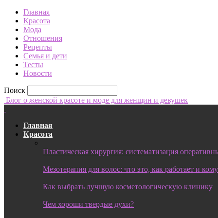
Главная
Красота
Мода
Отношения
Рецепты
Семья и дети
Тесты
Новости
Поиск
Блог о женской красоте и моде для женщин и девушек
Главная
Красота
Пластическая хирургия: систематизация оперативны
Мезотерапия для волос: что это, как работает и ком
Как выбрать лучшую косметологическую клинику
Чем хороши твердые духи?