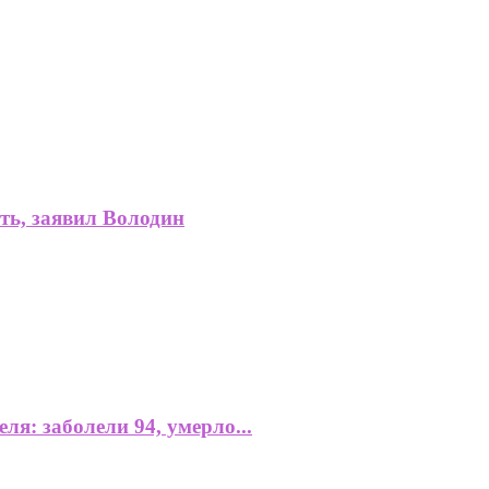
ть, заявил Володин
я: заболели 94, умерло...