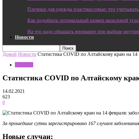
Плечики для одежды пластмассовые: что учитывать
Как подобрать оптимальный размер акриловой угл
На что надо обращать внимание при выборе внутре
Новости
Домой
Новости
Статистика COVID по Алтайскому краю на 14 ф
Новости
Статистика COVID по Алтайскому краю 
14.02.2021
623
0
За прошедшие сутки зарегистрировано 167 случаев заболевания
Новые случаи: