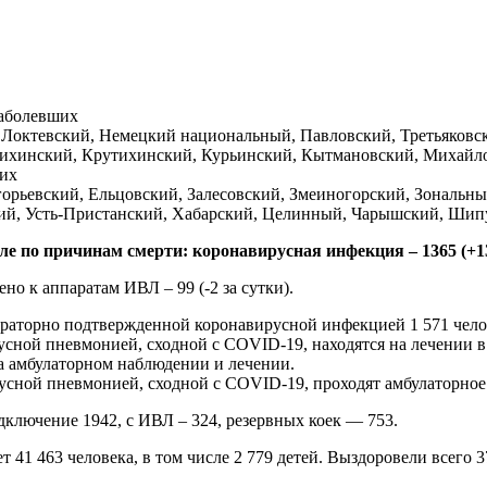
заболевших
 Локтевский, Немецкий национальный, Павловский, Третьяковс
сихинский, Крутихинский, Курьинский, Кытмановский, Михайло
ших
орьевский, Ельцовский, Залесовский, Змеиногорский, Зональн
кий, Усть-Пристанский, Хабарский, Целинный, Чарышский, Шипу
исле по причинам смерти: коронавирусная инфекция – 1365 (+1
но к аппаратам ИВЛ – 99 (-2 за сутки).
ораторно подтвержденной коронавирусной инфекцией 1 571 чело
усной пневмонией, сходной с COVID-19, находятся на лечении в
а амбулаторном наблюдении и лечении.
сной пневмонией, сходной с COVID-19, проходят амбулаторное 
дключение 1942, с ИВЛ – 324, резервных коек — 753.
1 463 человека, в том числе 2 779 детей. Выздоровели всего 37 