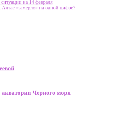
о ситуации на 14 февраля
 Алтае «замерло» на одной цифре?
еевой
в акватории Черного моря