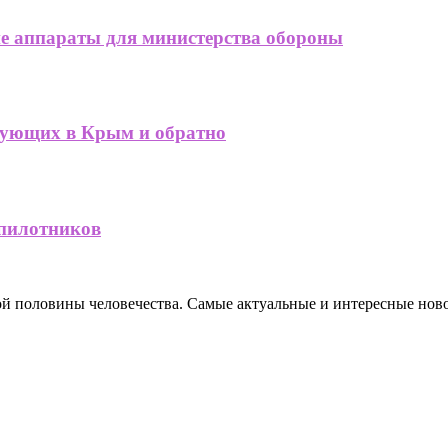
ие аппараты для министерства обороны
рующих в Крым и обратно
спилотников
ной половины человечества. Самые актуальные и интересные нов