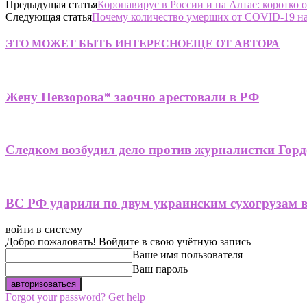
Предыдущая статья
Коронавирус в России и на Алтае: коротко 
Следующая статья
Почему количество умерших от COVID-19 на
ЭТО МОЖЕТ БЫТЬ ИНТЕРЕСНО
ЕЩЕ ОТ АВТОРА
Жену Невзорова* заочно арестовали в РФ
Следком возбудил дело против журналистки Горд
ВС РФ ударили по двум украинским сухогрузам 
войти в систему
Добро пожаловать! Войдите в свою учётную запись
Ваше имя пользователя
Ваш пароль
Forgot your password? Get help