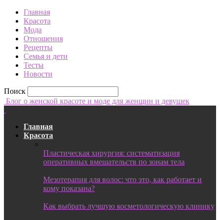
Главная
Красота
Мода
Отношения
Рецепты
Семья и дети
Тесты
Новости
Поиск
Блог о женской красоте и моде для женщин и девушек
Главная
Красота
Пластическая хирургия: систематизация
оперативных вмешательств по зонам тела
Мезотерапия для волос: что это, как работает и
кому показана?
Как выбрать лучшую косметологическую клинику