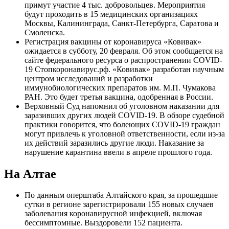
примут участие 4 тыс. добровольцев. Мероприятия
будут проходить в 15 медицинских организациях
Москвы, Калининграда, Санкт-Петербурга, Саратова и
Смоленска.
Регистрация вакцины от коронавируса «Ковивак»
ожидается в субботу, 20 февраля. Об этом сообщается на
сайте федерального ресурса о распространении COVID-
19 Стопкоронавирус.рф. «Ковивак» разработан научным
центром исследований и разработки
иммунобиологических препаратов им. М.П. Чумакова
РАН. Это будет третья вакцина, одобренная в России.
Верховный Суд напомнил об уголовном наказании для
заразивших других людей COVID-19. В обзоре судебной
практики говорится, что болеющих COVID-19 граждан
могут привлечь к уголовной ответственности, если из-за
их действий заразились другие люди. Наказание за
нарушение карантина ввели в апреле прошлого года.
На Алтае
По данным оперштаба Алтайского края, за прошедшие
сутки в регионе зарегистрировали 155 новых случаев
заболевания коронавирусной инфекцией, включая
бессимптомные. Выздоровели 152 пациента.