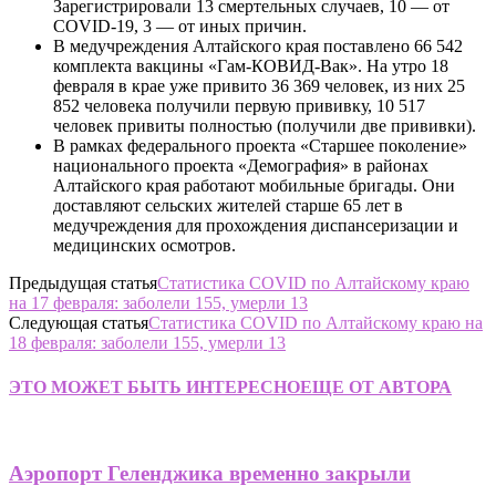
Зарегистрировали 13 смертельных случаев, 10 — от
COVID-19, 3 — от иных причин.
В медучреждения Алтайского края поставлено 66 542
комплекта вакцины «Гам-КОВИД-Вак». На утро 18
февраля в крае уже привито 36 369 человек, из них 25
852 человека получили первую прививку, 10 517
человек привиты полностью (получили две прививки).
В рамках федерального проекта «Старшее поколение»
национального проекта «Демография» в районах
Алтайского края работают мобильные бригады. Они
доставляют сельских жителей старше 65 лет в
медучреждения для прохождения диспансеризации и
медицинских осмотров.
Предыдущая статья
Статистика COVID по Алтайскому краю
на 17 февраля: заболели 155, умерли 13
Следующая статья
Статистика COVID по Алтайскому краю на
18 февраля: заболели 155, умерли 13
ЭТО МОЖЕТ БЫТЬ ИНТЕРЕСНО
ЕЩЕ ОТ АВТОРА
Аэропорт Геленджика временно закрыли